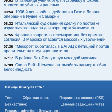
В Таиланде ученик открыл стрельбу в школе:
09:03
множество убитых и раненых
1036-й день войны: действия в Газе и Ливане,
08:54
операции в Иудее и Самарии
Итальянский суд отменил сделку по поставке
08:32
израильского радара для аэропорта Фьюмичино
Франция запретила телемаркетинг без прямого
07:55
согласия. В Марокко опасаются массовых увольнений
"Мекорот" обратилась в БАГАЦ с петицией против
07:36
правительства и муниципалитетов
В районе Бат-Яма утонул молодой мужчина
07:17
Около Бейт-Шемеша автомобиль насмерть сбил
07:09
велосипедиста
Пятница, 07 августа 2026 г.
Теги
Обратная связь
Подписка на новости (RSS)
Без картинок
Данные редакции и устав
Реклама:
advertising@newsru.co.il