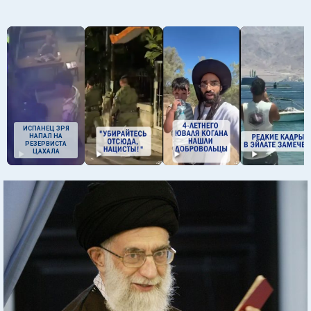
ИСПАНЕЦ ЗРЯ
НАПАЛ НА
РЕЗЕРВИСТА
ЦАХАЛА