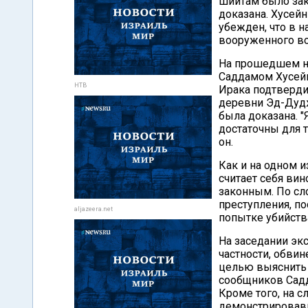
шиитам было зак
доказана. Хусейн
убежден, что в 
вооруженного во
На прошедшем на
Саддамом Хусей
НТВ
Ирака подтверди
деревни Эд-Дудж
была доказана. 
достаточны для т
он.
Как и на одном и
считает себя вин
законным. По сло
преступления, по
aljazeera.net
попытке убийств
На заседании эк
частности, обви
целью выяснить 
сообщников Садд
Кроме того, на 
демонстрировавш