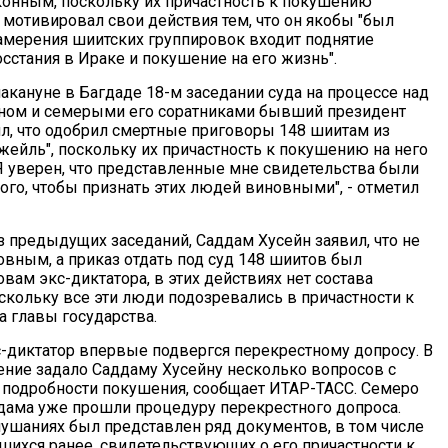
онным, поскольку их причастность к покушению
 мотивировал свои действия тем, что он якобы "был
намерения шиитских группировок входит поднятие
сстания в Ираке и покушение на его жизнь".
кануне в Багдаде 18-м заседании суда на процессе над
ном и семерыми его соратниками бывший президент
л, что одобрил смертные приговоры 148 шиитам из
ейль", поскольку их причастность к покушению на него
"Я уверен, что представленные мне свидетельства были
ого, чтобы признать этих людей виновными", - отметил
з предыдущих заседаний, Саддам Хусейн заявил, что не
овным, а приказ отдать под суд 148 шиитов был
вам экс-диктатора, в этих действиях нет состава
скольку все эти люди подозревались в причастности к
а главы государства.
с-диктатор впервые подвергся перекрестному допросу. В
нение задало Саддаму Хусейну несколько вопросов с
подробности покушения, сообщает ИТАР-ТАСС. Семеро
ама уже прошли процедуру перекрестного допроса.
слушаниях был представлен ряд документов, в том числе
ихся ранее, свидетельствующих о его причастности к