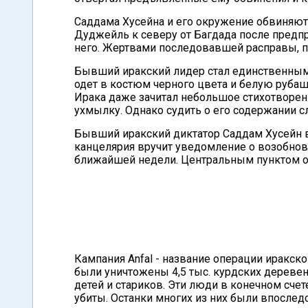
Саддама Хусейна и его окружение обвиняют
Дуджейль к северу от Багдада после предп
него. Жертвами последовавшей расправы, по
Бывший иракский лидер стал единственным 
одет в костюм черного цвета и белую рубаш
Ирака даже зачитал небольшое стихотворени
ухмылку. Однако судить о его содержании сл
Бывший иракский диктатор Саддам Хусейн в
канцелярия вручит уведомление о возобновл
ближайшей недели. Центральным пунктом обв
Кампания Anfal - название операции иракско
были уничтожены 4,5 тыс. курдских деревен
детей и стариков. Эти люди в конечном счет
убиты. Останки многих из них были впослед