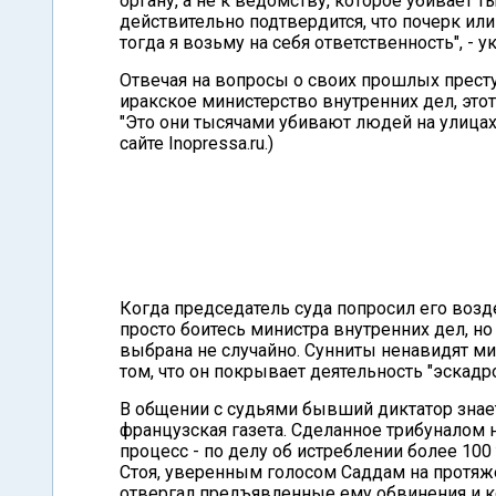
органу, а не к ведомству, которое убивает т
действительно подтвердится, что почерк ил
тогда я возьму на себя ответственность", - ук
Отвечая на вопросы о своих прошлых прест
иракское министерство внутренних дел, этот,
"Это они тысячами убивают людей на улицах 
сайте Inopressa.ru.)
Когда председатель суда попросил его возде
просто боитесь министра внутренних дел, но
выбрана не случайно. Сунниты ненавидят ми
том, что он покрывает деятельность "эскадр
В общении с судьями бывший диктатор знает
французская газета. Сделанное трибуналом 
процесс - по делу об истреблении более 100
Стоя, уверенным голосом Саддам на протяж
отвергал предъявленные ему обвинения и к