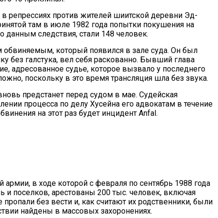
 в репрессиях против жителей шиитской деревни Эд-
ринятой там в июле 1982 года попытки покушения на
 данным следствия, стали 148 человек.
обвиняемым, который появился в зале суда. Он был
ку без галстука, вел себя раскованно. Бывший глава
е, адресованное судье, которое вызвало у последнего
ожно, поскольку в это время трансляция шла без звука.
новь предстанет перед судом в мае. Судейская
ении процесса по делу Хусейна его адвокатам в течение
инения на этот раз будет инцидент Anfal.
й армии, в ходе которой с февраля по сентябрь 1988 года
ь и поселков, арестованы 200 тыс. человек, включая
е пропали без вести и, как считают их родственники, были
ствии найдены в массовых захоронениях.