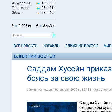
Иерусалим:
19° -
30°
Тель-Авив:
25° -
31°
Эйлат:
28° -
40°
$
3.006 ₪
€
3.463 ₪
ВСЕ НОВОСТИ
ИЗРАИЛЬ
БЛИЖНИЙ ВОСТОК
МИР
БЛИЖНИЙ ВОСТОК
Саддам Хусейн приказ
боясь за свою жизнь
время публикации: 06 апреля 2006 г., 12:13 | последнее об
Саддам Хусейн в
багдадском суде