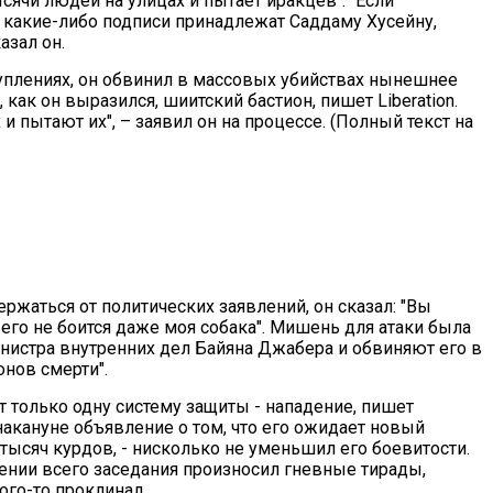
ысячи людей на улицах и пытает иракцев". "Если
и какие-либо подписи принадлежат Саддаму Хусейну,
азал он.
уплениях, он обвинил в массовых убийствах нынешнее
 как он выразился, шиитский бастион, пишет Liberation.
и пытают их", – заявил он на процессе. (Полный текст на
ржаться от политических заявлений, он сказал: "Вы
 его не боится даже моя собака". Мишень для атаки была
нистра внутренних дел Байяна Джабера и обвиняют его в
онов смерти".
 только одну систему защиты - нападение, пишет
накануне объявление о том, что его ожидает новый
 тысяч курдов, - нисколько не уменьшил его боевитости.
ении всего заседания произносил гневные тирады,
ого-то проклинал.