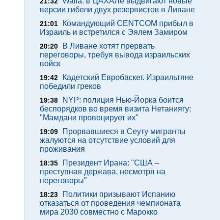
Walla: в ЦАХАЛе выдвигают новые
21:32
версии гибели двух резервистов в Ливане
Командующий CENTCOM прибыл в
21:01
Израиль и встретился с Эялем Замиром
В Ливане хотят прервать
20:20
переговоры, требуя вывода израильских
войск
Кадетский Евробаскет. Израильтяне
19:42
победили греков
NYP: полиция Нью-Йорка боится
19:38
беспорядков во время визита Нетаниягу:
"Мамдани провоцирует их"
Прорвавшиеся в Сеуту мигранты
19:09
жалуются на отсутствие условий для
проживания
Президент Ирана: "США –
18:35
преступная держава, несмотря на
переговоры"
Политики призывают Испанию
18:23
отказаться от проведения чемпионата
мира 2030 совместно с Марокко