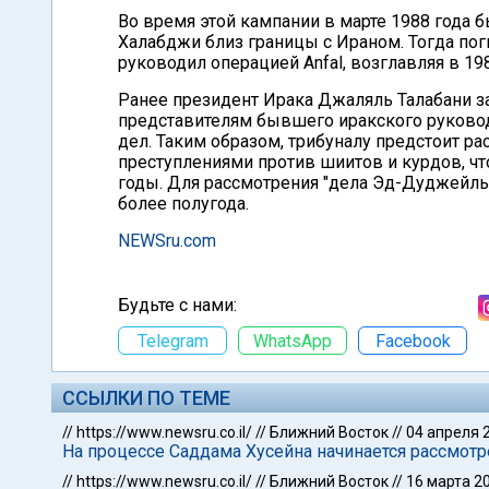
Во время этой кампании в марте 1988 года
Халабджи близ границы с Ираном. Тогда пог
руководил операцией Anfal, возглавляя в 19
Ранее президент Ирака Джаляль Талабани за
представителям бывшего иракского руковод
дел. Таким образом, трибуналу предстоит ра
преступлениями против шиитов и курдов, чт
годы. Для рассмотрения "дела Эд-Дуджейль
более полугода.
NEWSru.com
Будьте с нами:
Telegram
WhatsApp
Facebook
ССЫЛКИ ПО ТЕМЕ
//
https://www.newsru.co.il/
//
Ближний Восток
//
04 апреля 
На процессе Саддама Хусейна начинается рассмот
//
https://www.newsru.co.il/
//
Ближний Восток
//
16 марта 2