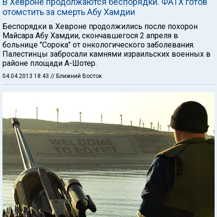
В Хевроне продолжаются беспорядки. ФАТХ готов
отомстить за смерть Абу Хамдии
Беспорядки в Хевроне продолжились после похорон
Майсара Абу Хамдии, скончавшегося 2 апреля в
больнице "Сорока" от онкологического заболевания.
Палестинцы забросали камнями израильских военных в
районе площади А-Шотер.
04.04.2013 18:43
// Ближний Восток