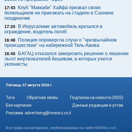
Клуб "Маккаби" Хайфа призвал своих
17:43
болельщиков не приезжать на стадион в Сахнине
поодиночке
В Иерусалиме автомобиль врезался в
17:20
ограждение, водитель погиб
Полиция опровергла слухи о "чрезвычайном
16:48
происшествии" на набережной Тель-Авива
БАГАЦ отказался заморозить решение о лишении
16:40
льгот жертвователей йешивам, в которых учатся
уклонисты
Пятница, 07 августа 2026 г.
Теги
Обратная связь
Подписка на новости (RSS)
Без картинок
Данные редакции и устав
Реклама:
advertising@newsru.co.il
Все права на материалы, опубликованные на сайте NEWSru.co.il ,