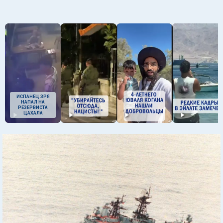
ИСПАНЕЦ ЗРЯ
НАПАЛ НА
РЕЗЕРВИСТА
ЦАХАЛА