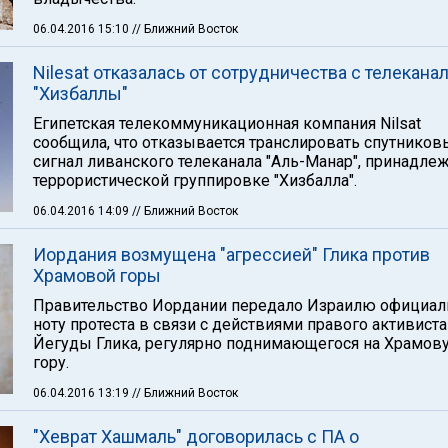
06.04.2016 15:10
// Ближний Восток
Nilesat отказалась от сотрудничества с телекана
"Хизбаллы"
Египетская телекоммуникационная компания Nilsat
сообщила, что отказывается транслировать спутников
сигнал ливанского телеканала "Аль-Манар", принадле
террористической группировке "Хизбалла".
06.04.2016 14:09
// Ближний Восток
Иордания возмущена "агрессией" Глика против
Храмовой горы
Правительство Иордании передало Израилю официа
ноту протеста в связи с действиями правого активиста
Йегуды Глика, регулярно поднимающегося на Храмов
гору.
06.04.2016 13:19
// Ближний Восток
"Хеврат Хашмаль" договорилась с ПА о