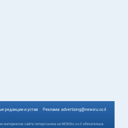
е редакции и устав
Реклама:
advertising@newsru.co.il
и материалов сайта гиперссылка на NEWSru.co.il обязательна.