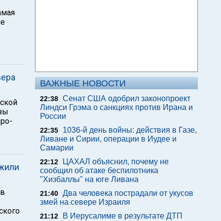
амая
ле
вера
ВАЖНЫЕ НОВОСТИ
Сенат США одобрил законопроект
22:38
нской
Линдси Грэма о санкциях против Ирана и
азы
России
еро-
1036-й день войны: действия в Газе,
22:35
Ливане и Сирии, операции в Иудее и
Самарии
ЦАХАЛ объяснил, почему не
22:12
ужили
сообщил об атаке беспилотника
"Хизбаллы" на юге Ливана
 в
Два человека пострадали от укусов
21:40
змей на севере Израиля
йского
В Иерусалиме в результате ДТП
21:12