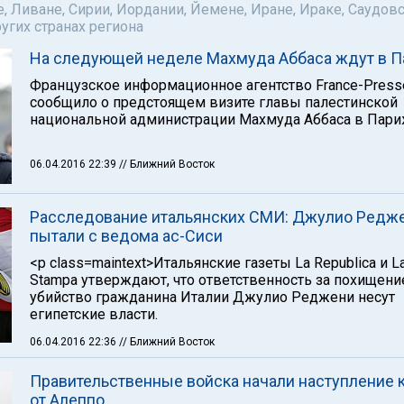
е, Ливане, Сирии, Иордании, Йемене, Иране, Ираке, Саудов
ругих странах региона
На следующей неделе Махмуда Аббаса ждут в 
Французское информационное агентство France-Press
сообщило о предстоящем визите главы палестинской
национальной администрации Махмуда Аббаса в Пари
06.04.2016 22:39
// Ближний Восток
Расследование итальянских СМИ: Джулио Редж
пытали с ведома ас-Сиси
<p class=maintext>Итальянские газеты La Republica и L
Stampa утверждают, что ответственность за похищени
убийство гражданина Италии Джулио Реджени несут
египетские власти.
06.04.2016 22:36
// Ближний Восток
Правительственные войска начали наступление к
от Алеппо