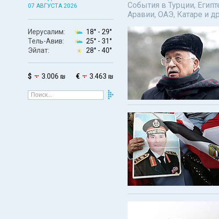
События в Турции, Египт
07 АВГУСТА 2026
Аравии, ОАЭ, Катаре и д
Иерусалим:
18° -
29°
Тель-Авив:
25° -
31°
Эйлат:
28° -
40°
$
3.006 ₪
€
3.463 ₪