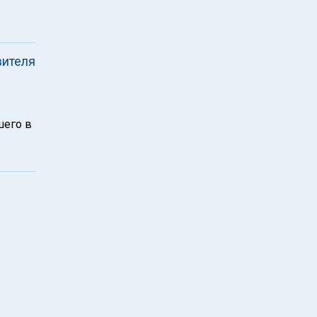
вителя
шего в