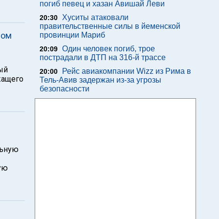
погиб певец и хазан Авишай Леви
Хуситы атаковали
20:30
правительственные силы в йеменской
лом
провинции Мариб
Один человек погиб, трое
20:09
пострадали в ДТП на 316-й трассе
ый
Рейс авиакомпании Wizz из Рима в
20:00
жащего
Тель-Авив задержан из-за угрозы
безопасности
льную
ую