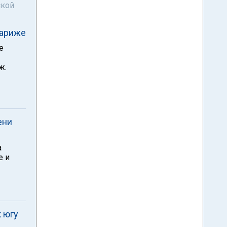
ской
Париже
e
ж.
ени
a
е и
 югу