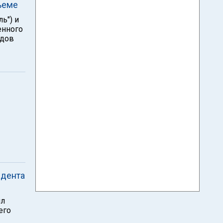
ъеме
ь") и
енного
одов
идента
ил
его