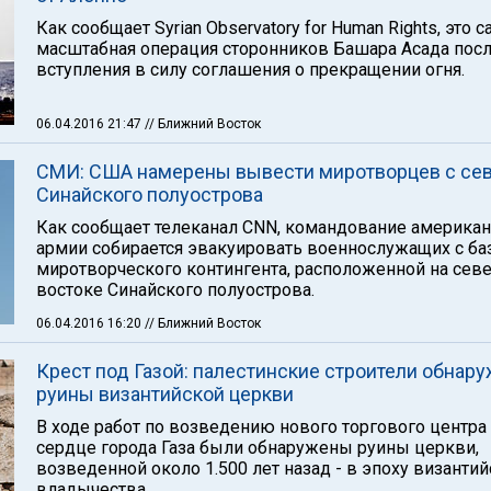
Как сообщает Syrian Observatory for Human Rights, это с
масштабная операция сторонников Башара Асада пос
вступления в силу соглашения о прекращении огня.
06.04.2016 21:47
// Ближний Восток
СМИ: США намерены вывести миротворцев с се
Синайского полуострова
Как сообщает телеканал CNN, командование америка
армии собирается эвакуировать военнослужащих с б
миротворческого контингента, расположенной на сев
востоке Синайского полуострова.
06.04.2016 16:20
// Ближний Восток
Крест под Газой: палестинские строители обнар
руины византийской церкви
В ходе работ по возведению нового торгового центра
сердце города Газа были обнаружены руины церкви,
возведенной около 1.500 лет назад - в эпоху византи
владычества.