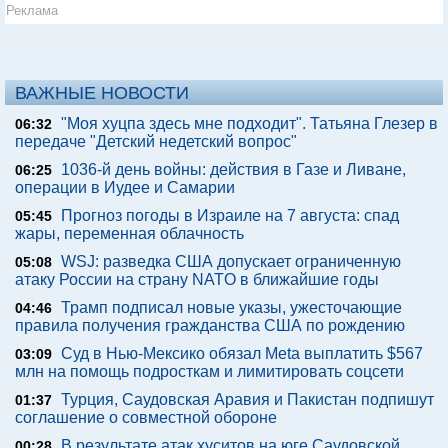
Реклама
ВАЖНЫЕ НОВОСТИ
"Моя хуцпа здесь мне подходит". Татьяна Глезер в
06:32
передаче "Детский недетский вопрос"
1036-й день войны: действия в Газе и Ливане,
06:25
операции в Иудее и Самарии
Прогноз погоды в Израиле на 7 августа: спад
05:45
жары, переменная облачность
WSJ: разведка США допускает ограниченную
05:08
атаку России на страну NATO в ближайшие годы
Трамп подписал новые указы, ужесточающие
04:46
правила получения гражданства США по рождению
Суд в Нью-Мексико обязал Meta выплатить $567
03:09
млн на помощь подросткам и лимитировать соцсети
Турция, Саудовская Аравия и Пакистан подпишут
01:37
соглашение о совместной обороне
В результате атак хуситов на юге Саудовской
00:28