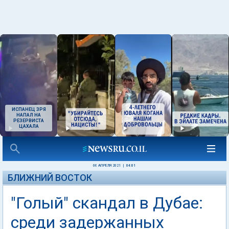
ИСПАНЕЦ ЗРЯ
НАПАЛ НА
РЕЗЕРВИСТА
ЦАХАЛА
06 АПРЕЛЯ 2021
|
04:01
БЛИЖНИЙ ВОСТОК
"Голый" скандал в Дубае:
среди задержанных