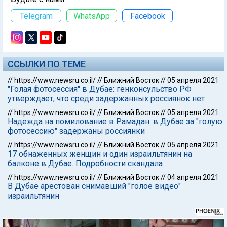
Telegram
WhatsApp
Facebook
ССЫЛКИ ПО ТЕМЕ
//
https://www.newsru.co.il/
//
Ближний Восток
//
05 апреля 2021
"Голая фотосессия" в Дубае: генконсульство РФ
утверждает, что среди задержанных россиянок нет
//
https://www.newsru.co.il/
//
Ближний Восток
//
05 апреля 2021
Надежда на помилование в Рамадан: в Дубае за "голую
фотосессию" задержаны россиянки
//
https://www.newsru.co.il/
//
Ближний Восток
//
05 апреля 2021
17 обнаженных женщин и один израильтянин на
балконе в Дубае. Подробности скандала
//
https://www.newsru.co.il/
//
Ближний Восток
//
04 апреля 2021
В Дубае арестован снимавший "голое видео"
израильтянин