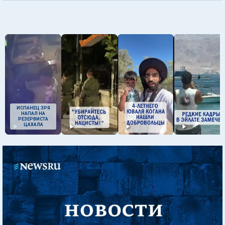
ИСПАНЕЦ ЗРЯ
НАПАЛ НА
РЕЗЕРВИСТА
ЦАХАЛА