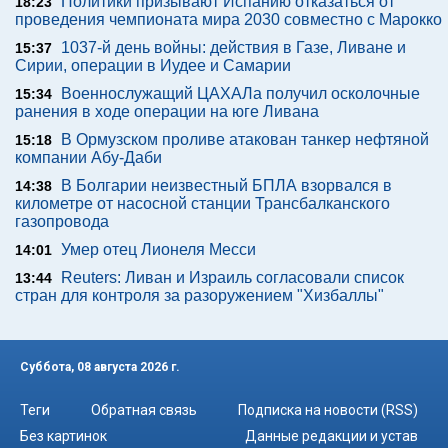
Политики призывают Испанию отказаться от
18:23
проведения чемпионата мира 2030 совместно с Марокко
1037-й день войны: действия в Газе, Ливане и
15:37
Сирии, операции в Иудее и Самарии
Военнослужащий ЦАХАЛа получил осколочные
15:34
ранения в ходе операции на юге Ливана
В Ормузском проливе атакован танкер нефтяной
15:18
компании Абу-Даби
В Болгарии неизвестный БПЛА взорвался в
14:38
километре от насосной станции Трансбалканского
газопровода
Умер отец Лионеля Месси
14:01
Reuters: Ливан и Израиль согласовали список
13:44
стран для контроля за разоружением "Хизбаллы"
Суббота, 08 августа 2026 г.
Теги
Обратная связь
Подписка на новости (RSS)
Без картинок
Данные редакции и устав