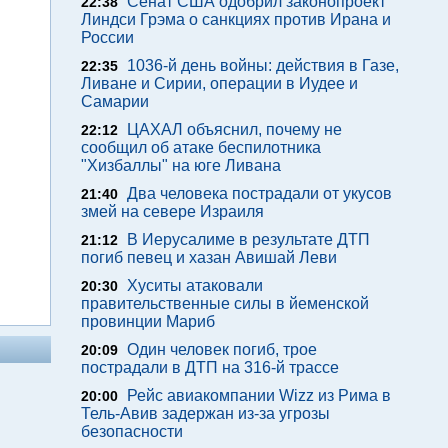
Сенат США одобрил законопроект
22:38
Линдси Грэма о санкциях против Ирана и
России
1036-й день войны: действия в Газе,
22:35
Ливане и Сирии, операции в Иудее и
Самарии
ЦАХАЛ объяснил, почему не
22:12
сообщил об атаке беспилотника
"Хизбаллы" на юге Ливана
Два человека пострадали от укусов
21:40
змей на севере Израиля
В Иерусалиме в результате ДТП
21:12
погиб певец и хазан Авишай Леви
Хуситы атаковали
20:30
правительственные силы в йеменской
провинции Мариб
Один человек погиб, трое
20:09
пострадали в ДТП на 316-й трассе
Рейс авиакомпании Wizz из Рима в
20:00
Тель-Авив задержан из-за угрозы
безопасности