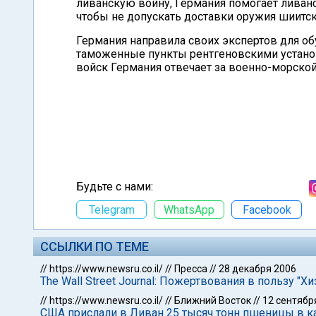
ливанскую войну, Германия помогает ливан
чтобы не допускать доставки оружия шиитск
Германия направила своих экспертов для о
таможенные пункты рентгеновскими устано
войск Германия отвечает за военно-морской
Будьте с нами:
Telegram
WhatsApp
Facebook
ССЫЛКИ ПО ТЕМЕ
//
https://www.newsru.co.il/
//
Пресса
//
28 декабря 2006
The Wall Street Journal: Пожертвования в пользу "Х
//
https://www.newsru.co.il/
//
Ближний Восток
//
12 сентябр
США прислали в Ливан 25 тысяч тонн пшеницы в к