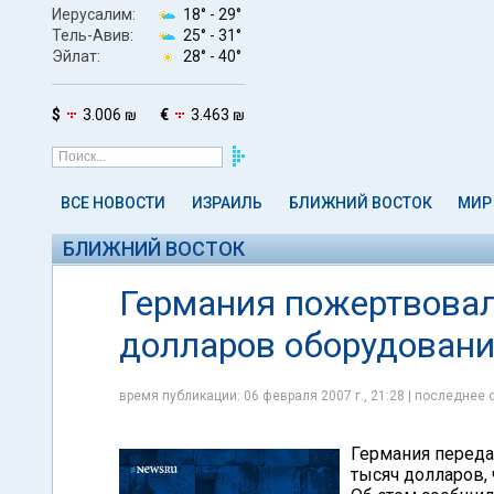
Иерусалим:
18° -
29°
Тель-Авив:
25° -
31°
Эйлат:
28° -
40°
$
3.006 ₪
€
3.463 ₪
ВСЕ НОВОСТИ
ИЗРАИЛЬ
БЛИЖНИЙ ВОСТОК
МИР
БЛИЖНИЙ ВОСТОК
Германия пожертвовал
долларов оборудован
время публикации: 06 февраля 2007 г., 21:28 | последнее 
Германия переда
тысяч долларов,