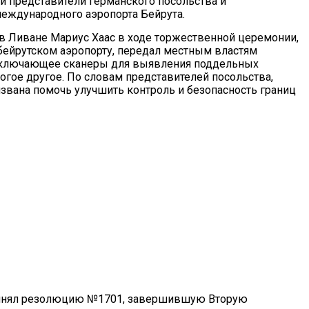
и представители германского посольства и
еждународного аэропорта Бейрута.
в Ливане Мариус Хаас в ходе торжественной церемонии,
бейрутском аэропорту, передал местным властям
включающее сканеры для выявления поддельных
огое другое. По словам представителей посольства,
извана помочь улучшить контроль и безопасность границ
принял резолюцию №1701, завершившую Вторую