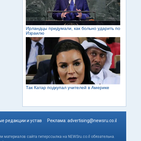
е редакции и устав
Реклама:
advertising@newsru.co.il
и материалов сайта гиперссылка на NEWSru.co.il обязательна.