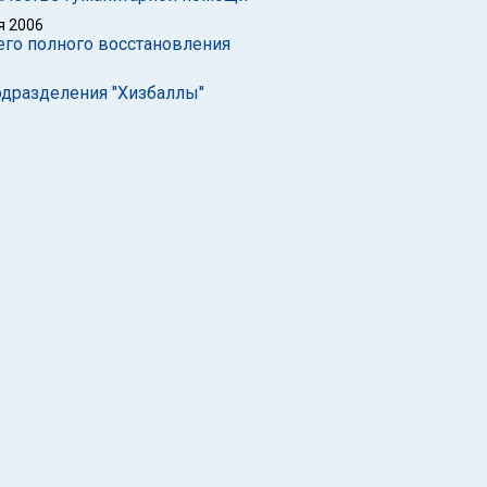
я 2006
его полного восстановления
одразделения "Хизбаллы"