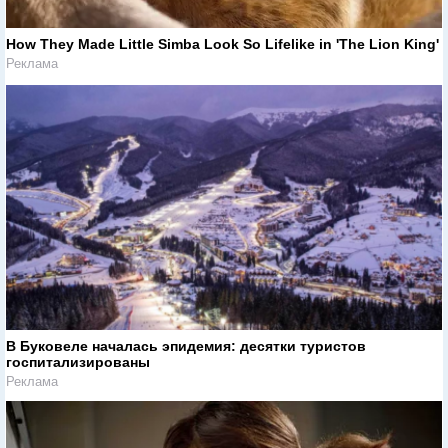
How They Made Little Simba Look So Lifelike in 'The Lion King'
Реклама
В Буковеле началась эпидемия: десятки туристов
госпитализированы
Реклама