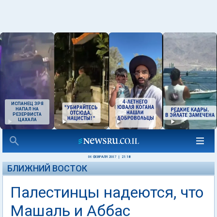
ИСПАНЕЦ ЗРЯ
НАПАЛ НА
РЕЗЕРВИСТА
ЦАХАЛА
06 ФЕВРАЛЯ 2007
|
21:18
БЛИЖНИЙ ВОСТОК
Палестинцы надеются, что
Машаль и Аббас