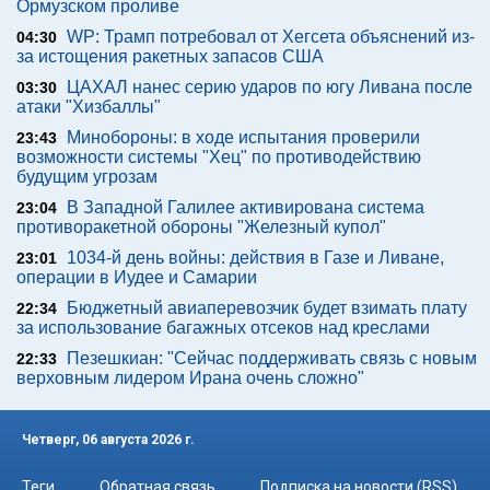
Ормузском проливе
WP: Трамп потребовал от Хегсета объяснений из-
04:30
за истощения ракетных запасов США
ЦАХАЛ нанес серию ударов по югу Ливана после
03:30
атаки "Хизбаллы"
Минобороны: в ходе испытания проверили
23:43
возможности системы "Хец" по противодействию
будущим угрозам
В Западной Галилее активирована система
23:04
противоракетной обороны "Железный купол"
1034-й день войны: действия в Газе и Ливане,
23:01
операции в Иудее и Самарии
Бюджетный авиаперевозчик будет взимать плату
22:34
за использование багажных отсеков над креслами
Пезешкиан: "Сейчас поддерживать связь с новым
22:33
верховным лидером Ирана очень сложно"
Четверг, 06 августа 2026 г.
Теги
Обратная связь
Подписка на новости (RSS)