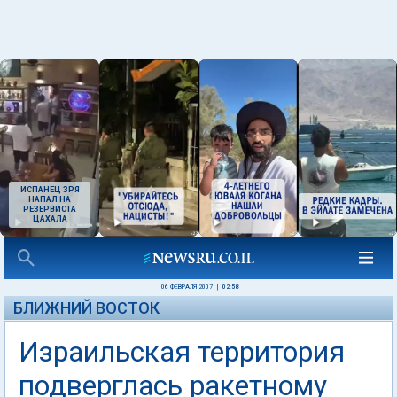
ИСПАНЕЦ ЗРЯ
НАПАЛ НА
РЕЗЕРВИСТА
ЦАХАЛА
06 ФЕВРАЛЯ 2007
|
02:58
БЛИЖНИЙ ВОСТОК
Израильская территория
подверглась ракетному