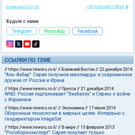
СЛЕДУЮЩАЯ СТАТЬЯ
БЛИЖНИЙ ВОСТОК
Будьте с нами:
Telegram
WhatsApp
Facebook
ССЫЛКИ ПО ТЕМЕ
//
https://www.newsru.co.il/
//
Ближний Восток
//
22 декабря 2014
"Аль-Ахбар": Сирия получила миллиарды и современное
оружие от России и Ирана
//
https://www.newsru.co.il/
//
Пресса
//
21 декабря 2014
WND: Россия подталкивает "Хизбаллу" и Сирию к войне
с Израилем
//
https://www.newsru.co.il/
//
Экономика
//
17 июня 2014
Оборонные технологии в мирных целях. Интервью с
гендиректором ImageSat
//
https://www.newsru.co.il/
//
В мире
//
13 февраля 2013
"Рособоронэкспорт": Сирия покупает только