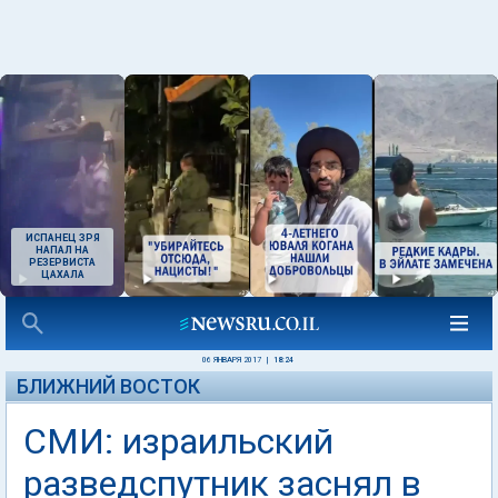
ИСПАНЕЦ ЗРЯ
НАПАЛ НА
РЕЗЕРВИСТА
ЦАХАЛА
06 ЯНВАРЯ 2017
|
18:24
БЛИЖНИЙ ВОСТОК
СМИ: израильский
разведспутник заснял в