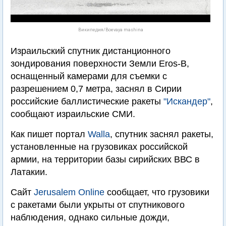
Википедия/Boevaya mashina
Израильский спутник дистанционного
зондирования поверхности Земли Eros-B,
оснащенный камерами для съемки с
разрешением 0,7 метра, заснял в Сирии
российские баллистические ракеты
"Искандер"
,
сообщают израильские СМИ.
Как пишет портал
Walla
, спутник заснял ракеты,
установленные на грузовиках российской
армии, на территории базы сирийских ВВС в
Латакии.
Сайт
Jerusalem Online
сообщает, что грузовики
с ракетами были укрыты от спутникового
наблюдения, однако сильные дожди,