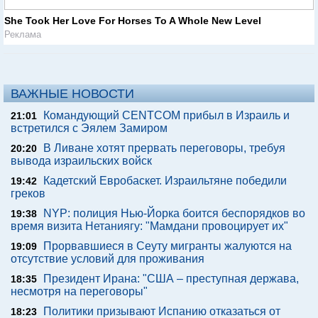
She Took Her Love For Horses To A Whole New Level
Реклама
ВАЖНЫЕ НОВОСТИ
Командующий CENTCOM прибыл в Израиль и
21:01
встретился с Эялем Замиром
В Ливане хотят прервать переговоры, требуя
20:20
вывода израильских войск
Кадетский Евробаскет. Израильтяне победили
19:42
греков
NYP: полиция Нью-Йорка боится беспорядков во
19:38
время визита Нетаниягу: "Мамдани провоцирует их"
Прорвавшиеся в Сеуту мигранты жалуются на
19:09
отсутствие условий для проживания
Президент Ирана: "США – преступная держава,
18:35
несмотря на переговоры"
Политики призывают Испанию отказаться от
18:23