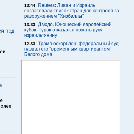
Reuters: Ливан и Израиль
13:44
согласовали список стран для контроля за
разоружением "Хизбаллы"
Дзюдо. Юношеский европейский
13:33
кубок. Турок отказался пожать руку
ей под
израильтянину
Трамп оскорблен: федеральный суд
12:33
назвал его "временным квартирантом"
ией
Белого дома
а
ые
более