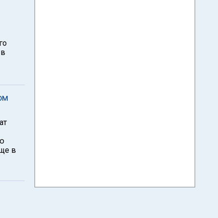
го
 в
ом
ат
ию
ще в