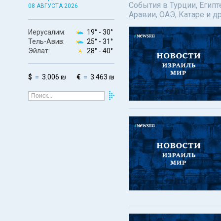
События в Турции, Египт
08 АВГУСТА 2026
Аравии, ОАЭ, Катаре и д
Иерусалим:
19° -
30°
Тель-Авив:
25° -
31°
Эйлат:
28° -
40°
$
3.006 ₪
€
3.463 ₪