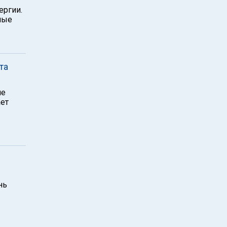
ергии.
ные
та
ие
ает
нь