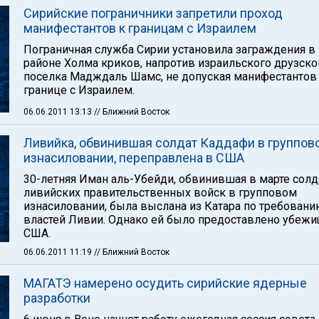
Сирийские пограничники запретили проход
манифестантов к границам с Израилем
Пограничная служба Сирии установила заграждения в
районе Холма криков, напротив израильского друзско
поселка Мадждаль Шамс, не допуская манифестантов
границе с Израилем.
06.06.2011 13:13
// Ближний Восток
Ливийка, обвинившая солдат Каддафи в группов
изнасиловании, переправлена в США
30-летняя Иман аль-Убейди, обвинившая в марте солд
ливийских правительственных войск в групповом
изнасиловании, была выслана из Катара по требован
властей Ливии. Однако ей было предоставлено убежи
США.
06.06.2011 11:19
// Ближний Восток
МАГАТЭ намерено осудить сирийские ядерные
разработки