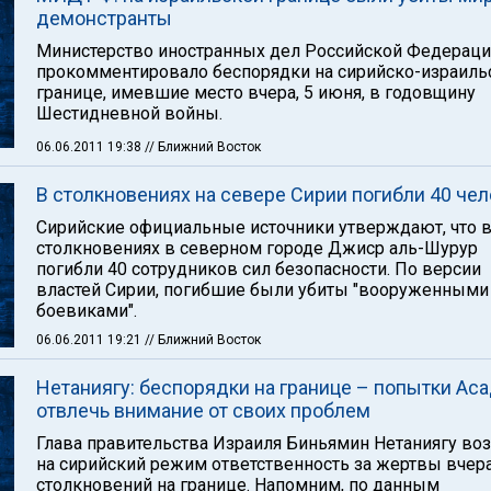
демонстранты
Министерство иностранных дел Российской Федерац
прокомментировало беспорядки на сирийско-израиль
границе, имевшие место вчера, 5 июня, в годовщину
Шестидневной войны.
06.06.2011 19:38
// Ближний Восток
В столкновениях на севере Сирии погибли 40 че
Сирийские официальные источники утверждают, что 
столкновениях в северном городе Джиср аль-Шурур
погибли 40 сотрудников сил безопасности. По версии
властей Сирии, погибшие были убиты "вооруженными
боевиками".
06.06.2011 19:21
// Ближний Восток
Нетаниягу: беспорядки на границе – попытки Ас
отвлечь внимание от своих проблем
Глава правительства Израиля Биньямин Нетаниягу во
на сирийский режим ответственность за жертвы вче
столкновений на границе. Напомним, по данным