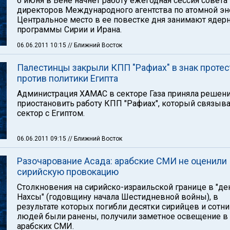
6 июня в Вене начнет работу ежегодная сессия совета
директоров Международного агентства по атомной эн
Центральное место в ее повестке дня занимают ядер
программы Сирии и Ирана.
06.06.2011 10:15
// Ближний Восток
Палестинцы закрыли КПП "Рафиах" в знак протес
против политики Египта
Администрация ХАМАС в секторе Газа приняла решен
приостановить работу КПП "Рафиах", который связыв
сектор с Египтом.
06.06.2011 09:15
// Ближний Восток
Разочарование Асада: арабские СМИ не оценили
сирийскую провокацию
Столкновения на сирийско-израильской границе в "де
Нахсы" (годовщину начала Шестидневной войны), в
результате которых погибли десятки сирийцев и сотни
людей были ранены, получили заметное освещение в
арабских СМИ.