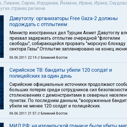
е, Ливане, Сирии, Иордании, Йемене, Иране, Ираке, Саудов
ругих странах региона
Давутоглу: организаторы Free Gaza-2 должны
подождать с отплытием
Министр иностранных дел Турции Ахмет Давутоглу в
призвал задержать отплытие очередной "флотилии
свободы", собирающейся прорвать "морскую блокаду
сектора Газы".Отплытие запланировано на конец июня
06.06.2011 22:19
// Ближний Восток
Сирийское ТВ: бандиты убили 120 солдат и
полицейских за один день
Сирийские официальные источники продолжают сооб
больших потерях среди сотрудников сил безопасности
столкновениях с демонстрантами в северных населе
пунктах. По последним данным, "вооруженные банди
убили не менее 120 солдат и полицейских.
06.06.2011 21:57
// Ближний Восток
МИД РФ: на израильской границе были убиты ми