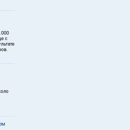
.000
це с
ультате
ров.
коло
ом