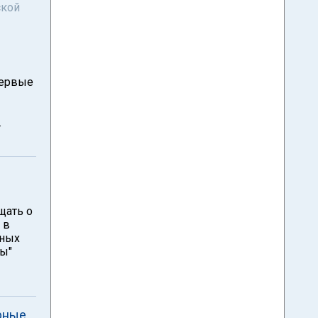
ской
первые
.
щать о
 в
нных
ты"
рные