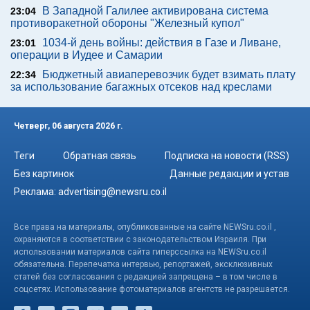
В Западной Галилее активирована система
23:04
противоракетной обороны "Железный купол"
1034-й день войны: действия в Газе и Ливане,
23:01
операции в Иудее и Самарии
Бюджетный авиаперевозчик будет взимать плату
22:34
за использование багажных отсеков над креслами
Четверг, 06 августа 2026 г.
Теги
Обратная связь
Подписка на новости (RSS)
Без картинок
Данные редакции и устав
Реклама:
advertising@newsru.co.il
Все права на материалы, опубликованные на сайте NEWSru.co.il ,
охраняются в соответствии с законодательством Израиля. При
использовании материалов сайта гиперссылка на NEWSru.co.il
обязательна. Перепечатка интервью, репортажей, эксклюзивных
статей без согласования с редакцией запрещена – в том числе в
соцсетях. Использование фотоматериалов агентств не разрешается.