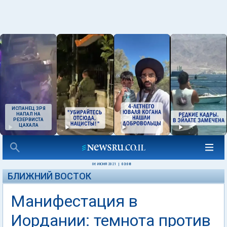
ИСПАНЕЦ ЗРЯ
НАПАЛ НА
РЕЗЕРВИСТА
ЦАХАЛА
06 ИЮНЯ 2021
|
03:08
БЛИЖНИЙ ВОСТОК
Манифестация в
Иордании: темнота против