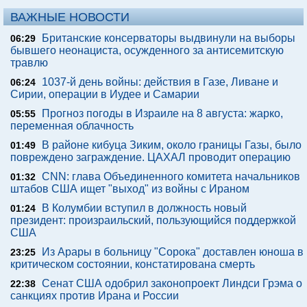
ВАЖНЫЕ НОВОСТИ
Британские консерваторы выдвинули на выборы
06:29
бывшего неонациста, осужденного за антисемитскую
травлю
1037-й день войны: действия в Газе, Ливане и
06:24
Сирии, операции в Иудее и Самарии
Прогноз погоды в Израиле на 8 августа: жарко,
05:55
переменная облачность
В районе кибуца Зиким, около границы Газы, было
01:49
повреждено заграждение. ЦАХАЛ проводит операцию
CNN: глава Объединенного комитета начальников
01:32
штабов США ищет "выход" из войны с Ираном
В Колумбии вступил в должность новый
01:24
президент: произраильский, пользующийся поддержкой
США
Из Арары в больницу "Сорока" доставлен юноша в
23:25
критическом состоянии, констатирована смерть
Сенат США одобрил законопроект Линдси Грэма о
22:38
санкциях против Ирана и России