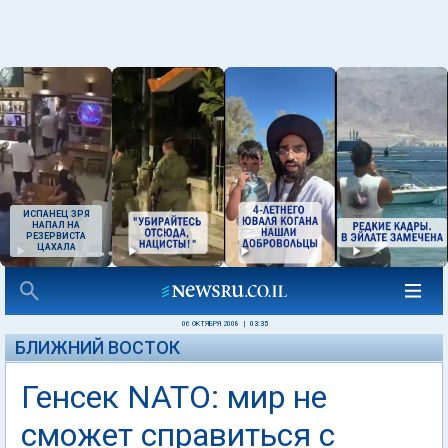
ИСПАНЕЦ ЗРЯ
НАПАЛ НА
РЕЗЕРВИСТА
ЦАХАЛА
06 ОКТЯБРЯ 2008
|
03:35
БЛИЖНИЙ ВОСТОК
Генсек NATO: мир не
сможет справиться с