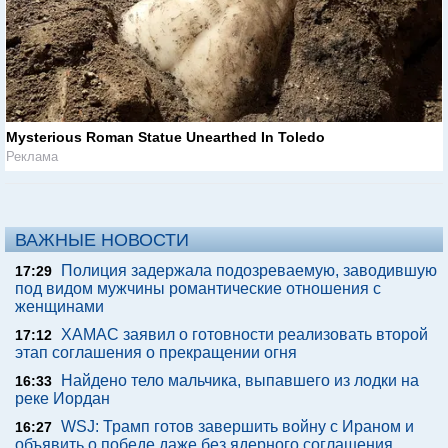
Mysterious Roman Statue Unearthed In Toledo
Реклама
ВАЖНЫЕ НОВОСТИ
Полиция задержала подозреваемую, заводившую
17:29
под видом мужчины романтические отношения с
женщинами
ХАМАС заявил о готовности реализовать второй
17:12
этап соглашения о прекращении огня
Найдено тело мальчика, выпавшего из лодки на
16:33
реке Иордан
WSJ: Трамп готов завершить войну с Ираном и
16:27
объявить о победе даже без ядерного соглашения