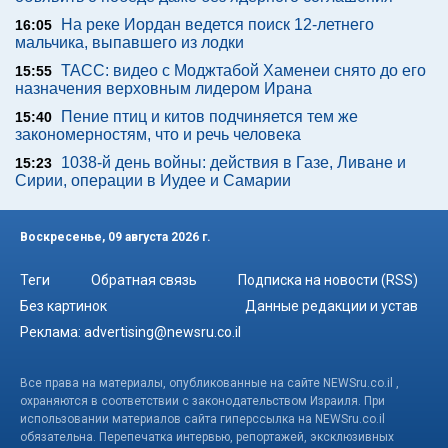
На реке Иордан ведется поиск 12-летнего
16:05
мальчика, выпавшего из лодки
ТАСС: видео с Моджтабой Хаменеи снято до его
15:55
назначения верховным лидером Ирана
Пение птиц и китов подчиняется тем же
15:40
закономерностям, что и речь человека
1038-й день войны: действия в Газе, Ливане и
15:23
Сирии, операции в Иудее и Самарии
Воскресенье, 09 августа 2026 г.
Теги
Обратная связь
Подписка на новости (RSS)
Без картинок
Данные редакции и устав
Реклама:
advertising@newsru.co.il
Все права на материалы, опубликованные на сайте NEWSru.co.il ,
охраняются в соответствии с законодательством Израиля. При
использовании материалов сайта гиперссылка на NEWSru.co.il
обязательна. Перепечатка интервью, репортажей, эксклюзивных