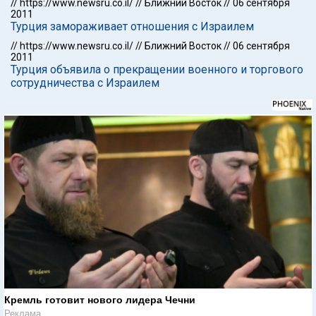
//
https://www.newsru.co.il/
//
Ближний Восток
//
06 сентября
2011
Турция замораживает отношения с Израилем
//
https://www.newsru.co.il/
//
Ближний Восток
//
06 сентября
2011
Турция объявила о прекращении военного и торгового
сотрудничества с Израилем
Кремль готовит нового лидера Чечни
Реклама