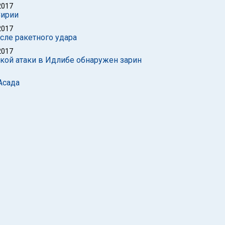
2017
Сирии
2017
сле ракетного удара
2017
ской атаки в Идлибе обнаружен зарин
Асада