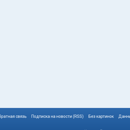
братная связь
Подписка на новости (RSS)
Без картинок
Данны