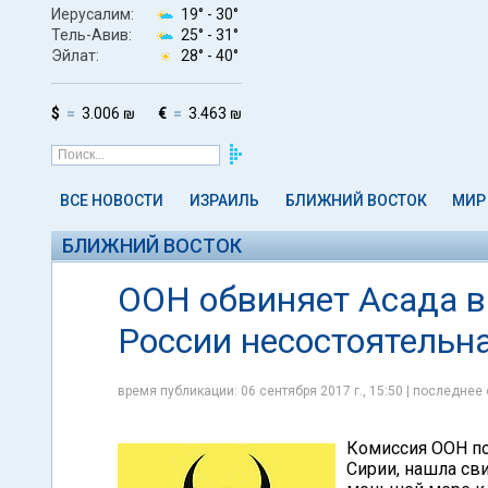
Иерусалим:
19° -
30°
Тель-Авив:
25° -
31°
Эйлат:
28° -
40°
$
3.006 ₪
€
3.463 ₪
ВСЕ НОВОСТИ
ИЗРАИЛЬ
БЛИЖНИЙ ВОСТОК
МИР
БЛИЖНИЙ ВОСТОК
ООН обвиняет Асада в
России несостоятельна
время публикации: 06 сентября 2017 г., 15:50 | последнее 
Комиссия ООН п
Сирии, нашла св