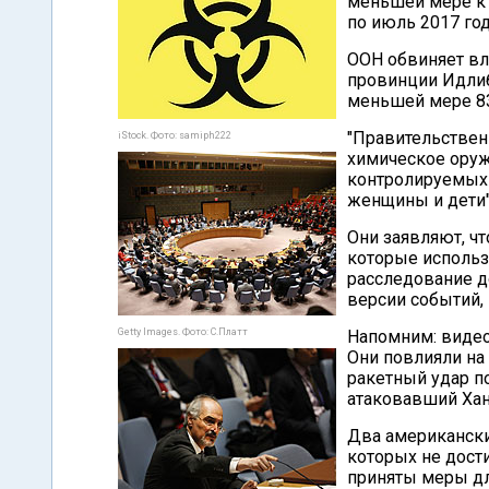
меньшей мере к 
по июль 2017 год
ООН обвиняет вл
провинции Идлиб
меньшей мере 83
"Правительстве
iStock. Фото: samiph222
химическое оруж
контролируемых 
женщины и дети"
Они заявляют, чт
которые использ
расследование д
версии событий,
Getty Images. Фото: С.Платт
Напомним: видео
Они повлияли на
ракетный удар по
атаковавший Хан
Два американски
которых не дост
приняты меры дл