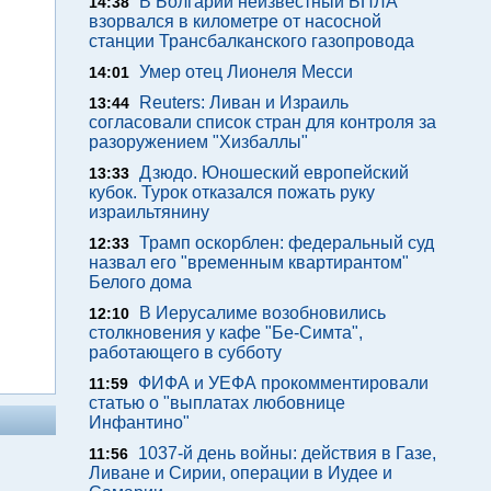
В Болгарии неизвестный БПЛА
14:38
взорвался в километре от насосной
станции Трансбалканского газопровода
Умер отец Лионеля Месси
14:01
Reuters: Ливан и Израиль
13:44
согласовали список стран для контроля за
разоружением "Хизбаллы"
Дзюдо. Юношеский европейский
13:33
кубок. Турок отказался пожать руку
израильтянину
Трамп оскорблен: федеральный суд
12:33
назвал его "временным квартирантом"
Белого дома
В Иерусалиме возобновились
12:10
столкновения у кафе "Бе-Симта",
работающего в субботу
ФИФА и УЕФА прокомментировали
11:59
статью о "выплатах любовнице
Инфантино"
1037-й день войны: действия в Газе,
11:56
Ливане и Сирии, операции в Иудее и