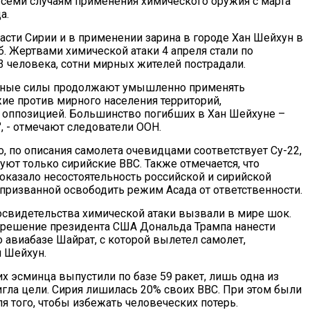
семи случаям применения химического оружия с марта
а.
асти Сирии и в применении зарина в городе Хан Шейхун в
. Жертвами химической атаки 4 апреля стали по
 человека, сотни мирных жителей пострадали.
нные силы продолжают умышленно применять
ие против мирного населения территорий,
оппозицией. Большинство погибших в Хан Шейхуне –
, - отмечают следователи ООН.
о, по описания самолета очевидцами соответствует Су-22,
уют только сирийские ВВС. Также отмечается, что
оказало несостоятельность российской и сирийской
 призванной освободить режим Асада от ответственности.
свидетельства химической атаки вызвали в мире шок.
 решение президента США Дональда Трампа нанести
 авиабазе Шайрат, с которой вылетел самолет,
 Шейхун.
х эсминца выпустили по базе 59 ракет, лишь одна из
игла цели. Сирия лишилась 20% своих ВВС. При этом были
я того, чтобы избежать человеческих потерь.