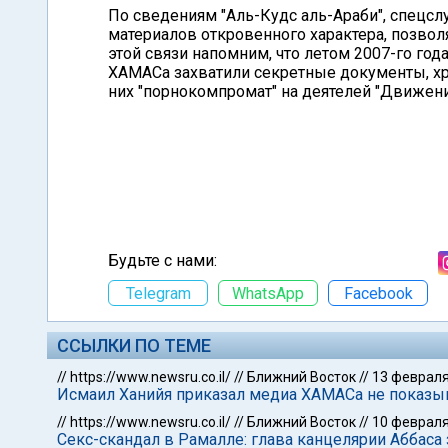
По сведениям "Аль-Кудс аль-Араби", спецс
материалов откровенного характера, позво
этой связи напомним, что летом 2007-го год
ХАМАСа захватили секретные документы, х
них "порнокомпромат" на деятелей "Движени
Будьте с нами:
Telegram
WhatsApp
Facebook
ССЫЛКИ ПО ТЕМЕ
//
https://www.newsru.co.il/
//
Ближний Восток
//
13 февраля
Исмаил Ханийя приказал медиа ХАМАСа не показыв
//
https://www.newsru.co.il/
//
Ближний Восток
//
10 февраля
Секс-скандал в Рамалле: глава канцелярии Аббаса