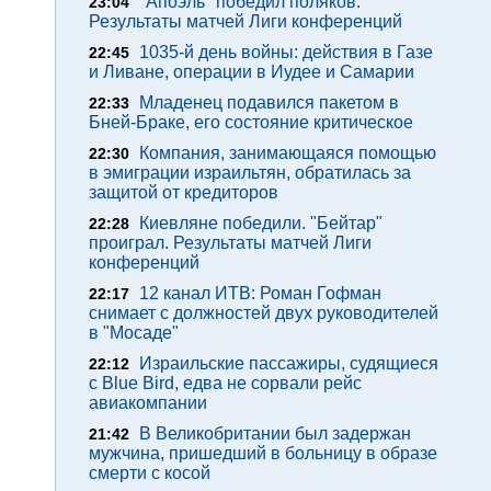
"Апоэль" победил поляков.
23:04
Результаты матчей Лиги конференций
1035-й день войны: действия в Газе
22:45
и Ливане, операции в Иудее и Самарии
Младенец подавился пакетом в
22:33
Бней-Браке, его состояние критическое
Компания, занимающаяся помощью
22:30
в эмиграции израильтян, обратилась за
защитой от кредиторов
Киевляне победили. "Бейтар"
22:28
проиграл. Результаты матчей Лиги
конференций
12 канал ИТВ: Роман Гофман
22:17
снимает с должностей двух руководителей
в "Мосаде"
Израильские пассажиры, судящиеся
22:12
с Blue Bird, едва не сорвали рейс
авиакомпании
В Великобритании был задержан
21:42
мужчина, пришедший в больницу в образе
смерти с косой