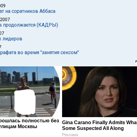
009
т на соратников Аббаса
 2007
в продолжается (КАДРЫ)
07
х лидеров
7
рафата во время "занятия сексом"
рошлась полностью без
Gina Carano Finally Admits Wha
улицам Москвы
Some Suspected All Along
Реклама