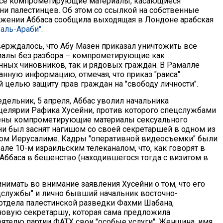
се компрометирующие материалы, касающиеся
ни палестинцев. Об этом со ссылкой на собственные
ужении Аббаса сообщила выходящая в Лондоне арабская
 аль-Араби"
.
верждалось, что Абу Мазен приказал уничтожить все
иалы без разбора – компрометирующие как
ных чиновников, так и рядовых граждан. В Рамалле
нную информацию, отмечая, что приказ "раиса"
 целью защиту прав граждан на "свободу личности".
дельник, 5 апреля, Аббас уволил начальника
целярии Рафика Хусейни, против которого спецслужбами
ены компрометирующие материалы сексуального
йни был заснят нагишом со своей секретаршей в одном из
ом Иерусалиме. Кадры "оперативной видеосъемки" были
ле 10-м израильским телеканалом, что, как говорят в
 Аббаса в бешенство (находившегося тогда с визитом в
инимать во внимание заявления Хусейни о том, что его
цслужбы" и лично бывший начальник восточно-
отдела палестинской разведки Фахми Шабана,
новую секретаршу, которая сама предложила
ятелю партии ФАТХ свои "особые услуги". Женщина, имя