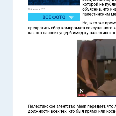
которой не публи
объяснив, что и
10-й канал ИТВ
палестинским ме
ВСЕ ФОТО
Но, в то же врем
прекратить сбор компромата сексуального х
как это наносит ущерб имиджу палестинского
Палестинское агентство Maan передает, что 
должности всех тех, кто был прямо или косве