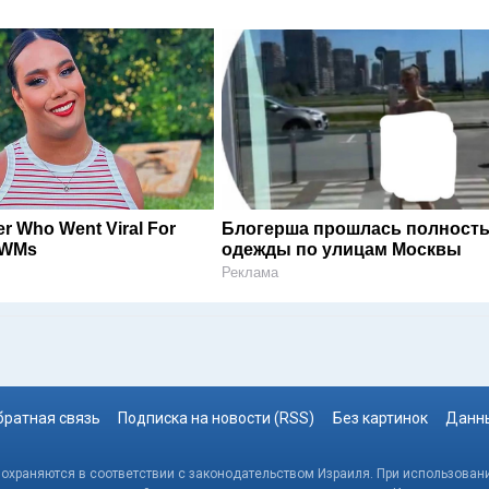
er Who Went Viral For
Блогерша прошлась полность
RWMs
одежды по улицам Москвы
Реклама
братная связь
Подписка на новости (RSS)
Без картинок
Данны
, охраняются в соответствии с законодательством Израиля. При использовани