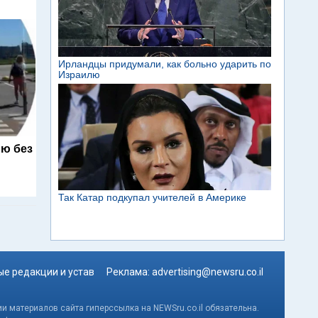
ю без
е редакции и устав
Реклама:
advertising@newsru.co.il
и материалов сайта гиперссылка на NEWSru.co.il обязательна.