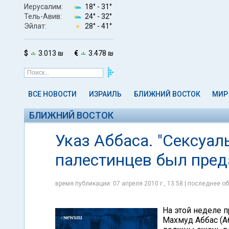
Иерусалим:
18° -
31°
Тель-Авив:
24° -
32°
Эйлат:
28° -
41°
$
3.013 ₪
€
3.478 ₪
ВСЕ НОВОСТИ
ИЗРАИЛЬ
БЛИЖНИЙ ВОСТОК
МИР
БЛИЖНИЙ ВОСТОК
Указ Аббаса. "Сексуа
палестинцев был пред
время публикации: 07 апреля 2010 г., 13:58 | последнее об
На этой неделе 
Махмуд Аббас (А