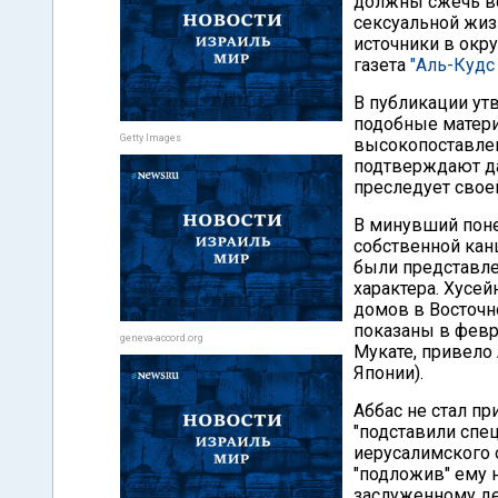
должны сжечь в
сексуальной жиз
источники в окр
газета
"Аль-Кудс
В публикации ут
подобные матер
Getty Images
высокопоставлен
подтверждают да
преследует своей
В минувший поне
собственной кан
были представл
характера. Хусе
домов в Восточн
показаны в февра
geneva-accord.org
Мукате, привело
Японии).
Аббас не стал пр
"подставили спе
иерусалимского 
"подложив" ему 
заслуженному де