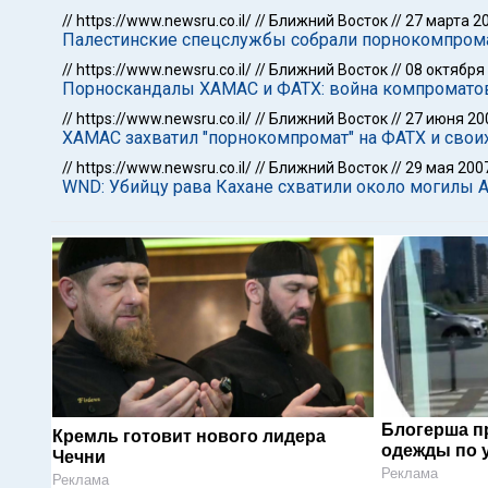
//
https://www.newsru.co.il/
//
Ближний Восток
//
27 марта 2
Палестинские спецслужбы собрали порнокомпрома
//
https://www.newsru.co.il/
//
Ближний Восток
//
08 октября
Порноскандалы ХАМАС и ФАТХ: война компромато
//
https://www.newsru.co.il/
//
Ближний Восток
//
27 июня 20
ХАМАС захватил "порнокомпромат" на ФАТХ и свои
//
https://www.newsru.co.il/
//
Ближний Восток
//
29 мая 200
WND: Убийцу рава Кахане схватили около могилы А
Блогерша п
Кремль готовит нового лидера
одежды по 
Чечни
Реклама
Реклама