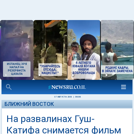
ИСПАНЕЦ ЗРЯ
НАПАЛ НА
РЕЗЕРВИСТА
ЦАХАЛА
07 АВГУСТА 2008
|
06:06
БЛИЖНИЙ ВОСТОК
На развалинах Гуш-
Катифа снимается фильм