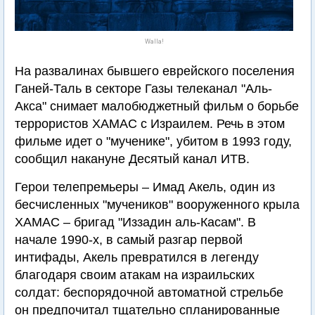
Walla!
На развалинах бывшего еврейского поселения
Ганей-Таль в секторе Газы телеканал "Аль-
Акса" снимает малобюджетный фильм о борьбе
террористов ХАМАС с Израилем. Речь в этом
фильме идет о "мученике", убитом в 1993 году,
сообщил накануне Десятый канал ИТВ.
Герои телепремьеры – Имад Акель, один из
бесчисленных "мучеников" вооруженного крыла
ХАМАС – бригад "Иззадин аль-Касам". В
начале 1990-х, в самый разгар первой
интифады, Акель превратился в легенду
благодаря своим атакам на израильских
солдат: беспорядочной автоматной стрельбе
он предпочитал тщательно спланированные