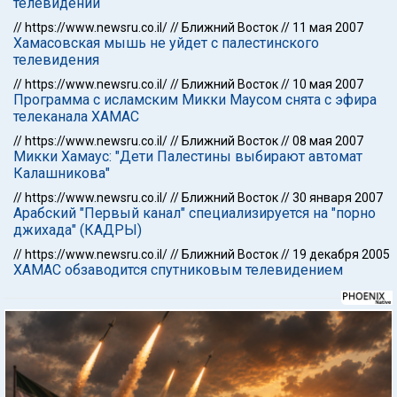
телевидении
//
https://www.newsru.co.il/
//
Ближний Восток
//
11 мая 2007
Хамасовская мышь не уйдет с палестинского
телевидения
//
https://www.newsru.co.il/
//
Ближний Восток
//
10 мая 2007
Программа с исламским Микки Маусом снята с эфира
телеканала ХАМАС
//
https://www.newsru.co.il/
//
Ближний Восток
//
08 мая 2007
Микки Хамаус: "Дети Палестины выбирают автомат
Калашникова"
//
https://www.newsru.co.il/
//
Ближний Восток
//
30 января 2007
Арабский "Первый канал" специализируется на "порно
джихада" (КАДРЫ)
//
https://www.newsru.co.il/
//
Ближний Восток
//
19 декабря 2005
ХАМАС обзаводится спутниковым телевидением