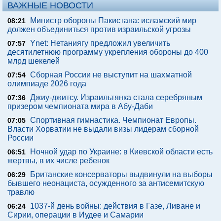
ВАЖНЫЕ НОВОСТИ
Министр обороны Пакистана: исламский мир
08:21
должен объединиться против израильской угрозы
Ynet: Нетаниягу предложил увеличить
07:57
десятилетнюю программу укрепления обороны до 400
млрд шекелей
Сборная России не выступит на шахматной
07:54
олимпиаде 2026 года
Джиу-джитсу. Израильтянка стала серебряным
07:36
призером чемпионата мира в Абу-Даби
Спортивная гимнастика. Чемпионат Европы.
07:05
Власти Хорватии не выдали визы лидерам сборной
России
Ночной удар по Украине: в Киевской области есть
06:51
жертвы, в их числе ребенок
Британские консерваторы выдвинули на выборы
06:29
бывшего неонациста, осужденного за антисемитскую
травлю
1037-й день войны: действия в Газе, Ливане и
06:24
Сирии, операции в Иудее и Самарии