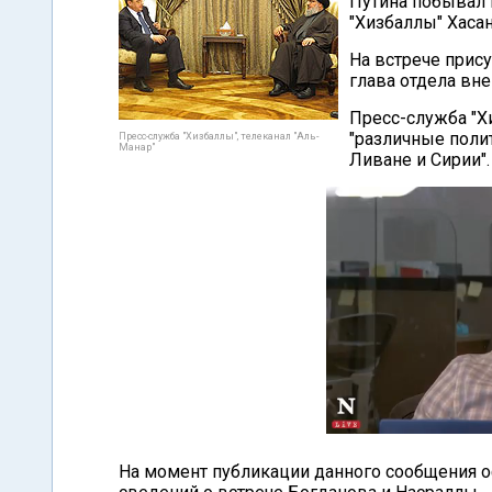
Путина побывал 
"Хизбаллы" Хаса
На встрече прис
глава отдела вн
Пресс-служба "Х
"различные полит
Пресс-служба "Хизбаллы", телеканал "Аль-
Манар"
Ливане и Сирии".
На момент публикации данного сообщения 