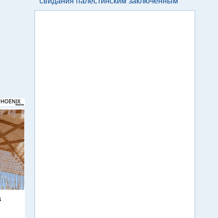
свидания палестинским заключенным
а