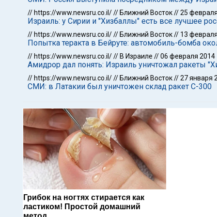
//
https://www.newsru.co.il/
//
Ближний Восток
//
25 февраля
Израиль: у Сирии и "Хизбаллы" есть все лучшее ро
//
https://www.newsru.co.il/
//
Ближний Восток
//
13 февраля
Попытка теракта в Бейруте: автомобиль-бомба око
//
https://www.newsru.co.il/
//
В Израиле
//
06 февраля 2014
Амидрор дал понять: Израиль уничтожал ракеты "Х
//
https://www.newsru.co.il/
//
Ближний Восток
//
27 января 
СМИ: в Латакии был уничтожен склад ракет С-300
Грибок на ногтях стирается как
ластиком! Простой домашний
метод