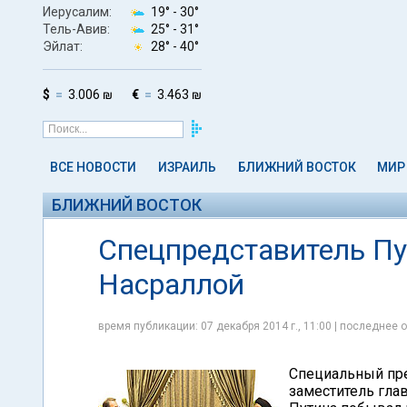
Иерусалим:
19° -
30°
Тель-Авив:
25° -
31°
Эйлат:
28° -
40°
$
3.006 ₪
€
3.463 ₪
ВСЕ НОВОСТИ
ИЗРАИЛЬ
БЛИЖНИЙ ВОСТОК
МИР
БЛИЖНИЙ ВОСТОК
Спецпредставитель Пу
Насраллой
время публикации: 07 декабря 2014 г., 11:00 | последнее о
Специальный пре
заместитель гл