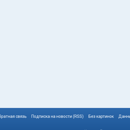
братная связь
Подписка на новости (RSS)
Без картинок
Данны