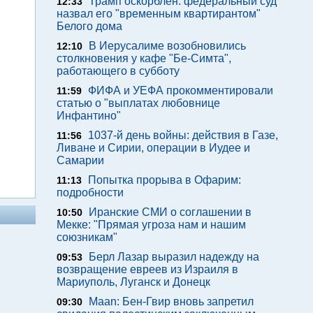
Трамп оскорблен: федеральный суд
12:33
назвал его "временным квартирантом"
Белого дома
В Иерусалиме возобновились
12:10
столкновения у кафе "Бе-Симта",
работающего в субботу
ФИФА и УЕФА прокомментировали
11:59
статью о "выплатах любовнице
Инфантино"
1037-й день войны: действия в Газе,
11:56
Ливане и Сирии, операции в Иудее и
Самарии
Попытка прорыва в Офарим:
11:13
подробности
Иранские СМИ о соглашении в
10:50
Мекке: "Прямая угроза нам и нашим
союзникам"
Берл Лазар выразил надежду на
09:53
возвращение евреев из Израиля в
Мариуполь, Луганск и Донецк
Maan: Бен-Гвир вновь запретил
09:30