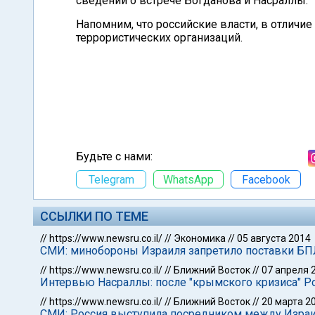
сведений о встрече Богданова и Насраллы.
Напомним, что российские власти, в отличие
террористических организаций.
Будьте с нами:
Telegram
WhatsApp
Facebook
ССЫЛКИ ПО ТЕМЕ
//
https://www.newsru.co.il/
//
Экономика
//
05 августа 2014
СМИ: минобороны Израиля запретило поставки Б
//
https://www.newsru.co.il/
//
Ближний Восток
//
07 апреля 
Интервью Насраллы: после "крымского кризиса" Р
//
https://www.newsru.co.il/
//
Ближний Восток
//
20 марта 2
СМИ: Россия выступила посредником между Израи