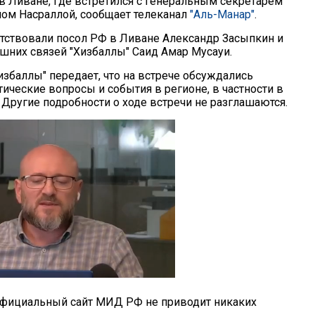
в Ливане, где встретился с генеральным секретарем
ном Насраллой, сообщает телеканал
"Аль-Манар"
.
утствовали посол РФ в Ливане Александр Засыпкин и
ешних связей "Хизбаллы" Саид Амар Мусауи.
избаллы" передает, что на встрече обсуждались
ические вопросы и события в регионе, в частности в
 Другие подробности о ходе встречи не разглашаются.
официальный сайт МИД РФ не приводит никаких