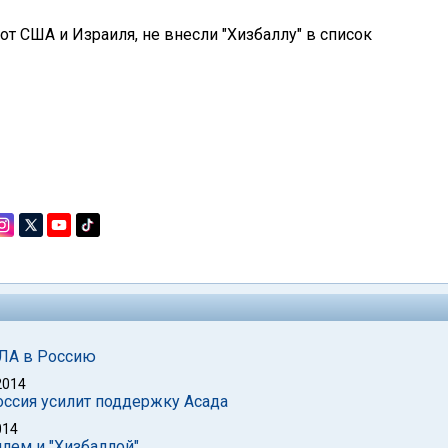
 от США и Израиля, не внесли "Хизбаллу" в список
ПЛА в Россию
2014
оссия усилит поддержку Асада
014
лем и "Хизбаллой"