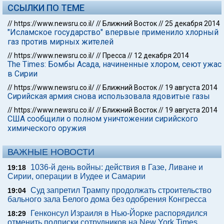
ССЫЛКИ ПО ТЕМЕ
//
https://www.newsru.co.il/
//
Ближний Восток
//
25 декабря 2014
"Исламское государство" впервые применило хлорный
газ против мирных жителей
//
https://www.newsru.co.il/
//
Пресса
//
12 декабря 2014
The Times: Бомбы Асада, начиненные хлором, сеют ужас
в Сирии
//
https://www.newsru.co.il/
//
Ближний Восток
//
19 августа 2014
Сирийская армия снова использовала ядовитые газы
//
https://www.newsru.co.il/
//
Ближний Восток
//
19 августа 2014
США сообщили о полном уничтожении сирийского
химического оружия
ВАЖНЫЕ НОВОСТИ
1036-й день войны: действия в Газе, Ливане и
19:18
Сирии, операции в Иудее и Самарии
Суд запретил Трампу продолжать строительство
19:04
бального зала Белого дома без одобрения Конгресса
Генконсул Израиля в Нью-Йорке распорядился
18:29
отменить подписки сотрудников на New York Times