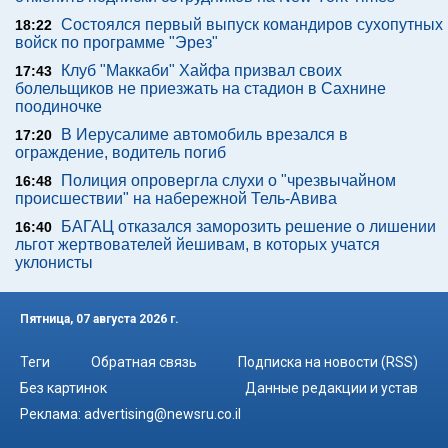
Состоялся первый выпуск командиров сухопутных
18:22
войск по программе "Эрез"
Клуб "Маккаби" Хайфа призвал своих
17:43
болельщиков не приезжать на стадион в Сахнине
поодиночке
В Иерусалиме автомобиль врезался в
17:20
ограждение, водитель погиб
Полиция опровергла слухи о "чрезвычайном
16:48
происшествии" на набережной Тель-Авива
БАГАЦ отказался заморозить решение о лишении
16:40
льгот жертвователей йешивам, в которых учатся
уклонисты
Пятница, 07 августа 2026 г.
Теги
Обратная связь
Подписка на новости (RSS)
Без картинок
Данные редакции и устав
Реклама:
advertising@newsru.co.il