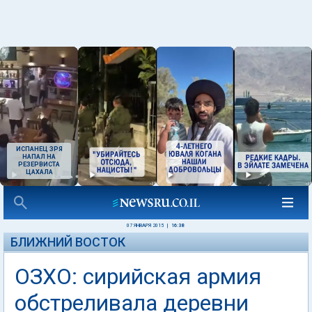
ИСПАНЕЦ ЗРЯ
НАПАЛ НА
РЕЗЕРВИСТА
ЦАХАЛА
07 ЯНВАРЯ 2015
|
16:38
БЛИЖНИЙ ВОСТОК
ОЗХО: сирийская армия
обстреливала деревни