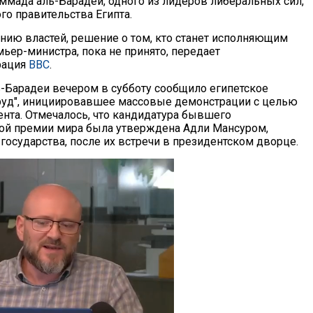
ммада аль-Барадеи, одного из лидеров либеральных сил,
го правительства Египта.
нию властей, решение о том, кто станет исполняющим
ьер-министра, пока не принято, передает
рация
BBC
.
ь-Барадеи вечером в субботу сообщило египетское
руд", инициировавшее массовые демонстрации с целью
нта. Отмечалось, что кандидатура бывшего
кой премии мира была утверждена Адли Мансуром,
осударства, после их встречи в президентском дворце.