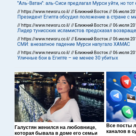
"Аль-Ватан": аль-Сиси предлагал Мурси уйти, но тот
//
https://www.newsru.co.il/
//
Ближний Восток
//
06 июля 20
Президент Египта обсудил положение в стране с 
//
https://www.newsru.co.il/
//
Ближний Восток
//
06 июля 20
Лидер тунисских исламистов предсказал возвращ
//
https://www.newsru.co.il/
//
Ближний Восток
//
06 июля 20
СМИ: внезапное падение Мурси напугало ХАМАС
//
https://www.newsru.co.il/
//
Ближний Восток
//
06 июля 20
Уличные бои в Египте – не менее 30 убитых
Все посты 
Галустян женился на любовнице,
каналов в о
которая бывала в доме его семьи