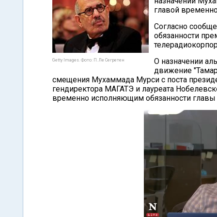
назначении Муха
главой временно
Согласно сообще
обязанности прем
телерадиокорпо
О назначении ал
Getty Images. Фото: П. Ле Сегретен
движение "Тама
смещения Мухаммада Мурси с поста президе
гендиректора МАГАТЭ и лауреата Нобелевс
временно исполняющим обязанности главы г