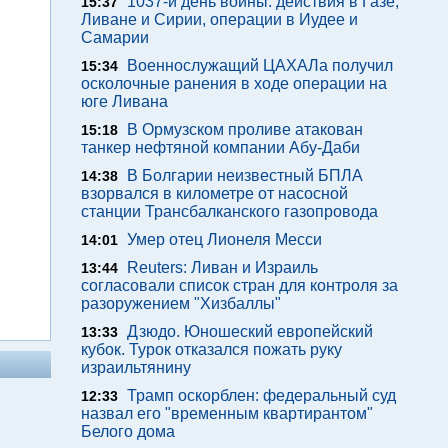
1037-й день войны: действия в Газе,
15:37
Ливане и Сирии, операции в Иудее и
Самарии
Военнослужащий ЦАХАЛа получил
15:34
осколочные ранения в ходе операции на
юге Ливана
В Ормузском проливе атакован
15:18
танкер нефтяной компании Абу-Даби
В Болгарии неизвестный БПЛА
14:38
взорвался в километре от насосной
станции Трансбалканского газопровода
Умер отец Лионеля Месси
14:01
Reuters: Ливан и Израиль
13:44
согласовали список стран для контроля за
разоружением "Хизбаллы"
Дзюдо. Юношеский европейский
13:33
кубок. Турок отказался пожать руку
израильтянину
Трамп оскорблен: федеральный суд
12:33
назвал его "временным квартирантом"
Белого дома