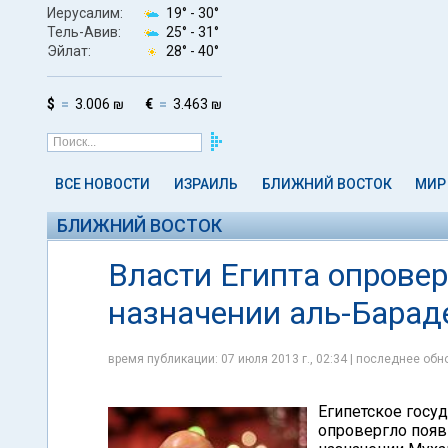
Иерусалим:
19° -
30°
Тель-Авив:
25° -
31°
Эйлат:
28° -
40°
$
3.006 ₪
€
3.463 ₪
ВСЕ НОВОСТИ
ИЗРАИЛЬ
БЛИЖНИЙ ВОСТОК
МИР
БЛИЖНИЙ ВОСТОК
Власти Египта опрове
назначении аль-Барад
время публикации: 07 июля 2013 г., 02:34 | последнее обно
Египетское госуд
опровергло поя