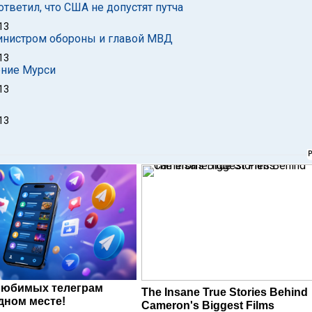
 ответил, что США не допустят путча
13
министром обороны и главой МВД
13
ение Мурси
13
13
любимых телеграм
The Insane True Stories Behind
дном месте!
Cameron's Biggest Films