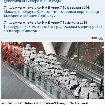
действиями Гитлера в 30-е годы
//
https://www.newsru.co.il/
//
В мире
//
10 февраля 2014
Мемуары подруги Клинтон: что говорила первая леди
Америки о Монике Левински
//
https://www.newsru.co.il/
//
В мире
//
15 августа 2013
Телестудия Fox может стать продюсером мини-сериала
о Хиллари Клинтон
You Wouldn't Believe It If It Wasn't Caught On Camera!