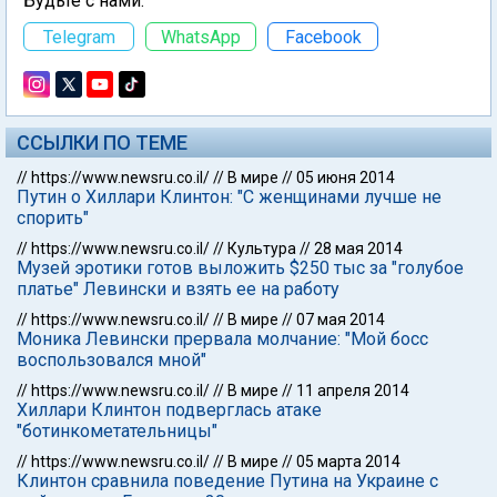
Будьте с нами:
Telegram
WhatsApp
Facebook
ССЫЛКИ ПО ТЕМЕ
//
https://www.newsru.co.il/
//
В мире
//
05 июня 2014
Путин о Хиллари Клинтон: "С женщинами лучше не
спорить"
//
https://www.newsru.co.il/
//
Культура
//
28 мая 2014
Музей эротики готов выложить $250 тыс за "голубое
платье" Левински и взять ее на работу
//
https://www.newsru.co.il/
//
В мире
//
07 мая 2014
Моника Левински прервала молчание: "Мой босс
воспользовался мной"
//
https://www.newsru.co.il/
//
В мире
//
11 апреля 2014
Хиллари Клинтон подверглась атаке
"ботинкометательницы"
//
https://www.newsru.co.il/
//
В мире
//
05 марта 2014
Клинтон сравнила поведение Путина на Украине с