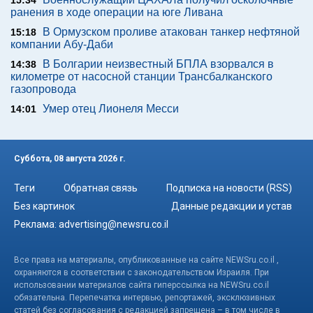
ранения в ходе операции на юге Ливана
В Ормузском проливе атакован танкер нефтяной
15:18
компании Абу-Даби
В Болгарии неизвестный БПЛА взорвался в
14:38
километре от насосной станции Трансбалканского
газопровода
Умер отец Лионеля Месси
14:01
Суббота, 08 августа 2026 г.
Теги
Обратная связь
Подписка на новости (RSS)
Без картинок
Данные редакции и устав
Реклама:
advertising@newsru.co.il
Все права на материалы, опубликованные на сайте NEWSru.co.il ,
охраняются в соответствии с законодательством Израиля. При
использовании материалов сайта гиперссылка на NEWSru.co.il
обязательна. Перепечатка интервью, репортажей, эксклюзивных
статей без согласования с редакцией запрещена – в том числе в