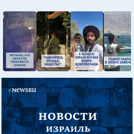
ИСПАНЕЦ ЗРЯ
НАПАЛ НА
РЕЗЕРВИСТА
ЦАХАЛА