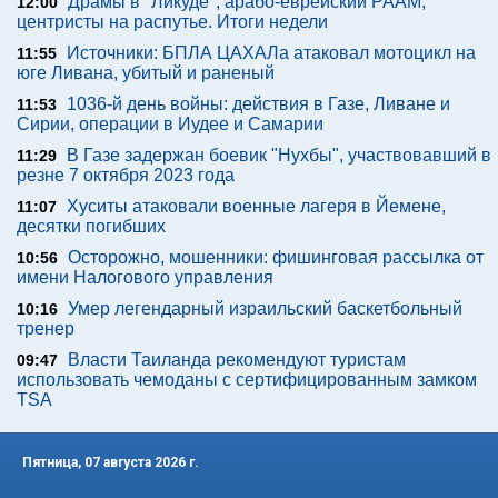
Драмы в "Ликуде", арабо-еврейский РААМ,
12:00
центристы на распутье. Итоги недели
Источники: БПЛА ЦАХАЛа атаковал мотоцикл на
11:55
юге Ливана, убитый и раненый
1036-й день войны: действия в Газе, Ливане и
11:53
Сирии, операции в Иудее и Самарии
В Газе задержан боевик "Нухбы", участвовавший в
11:29
резне 7 октября 2023 года
Хуситы атаковали военные лагеря в Йемене,
11:07
десятки погибших
Осторожно, мошенники: фишинговая рассылка от
10:56
имени Налогового управления
Умер легендарный израильский баскетбольный
10:16
тренер
Власти Таиланда рекомендуют туристам
09:47
использовать чемоданы с сертифицированным замком
TSA
Пятница, 07 августа 2026 г.