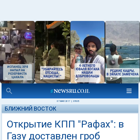
ИСПАНЕЦ ЗРЯ
НАПАЛ НА
РЕЗЕРВИСТА
ЦАХАЛА
07 МАЯ 2017
|
09:05
БЛИЖНИЙ ВОСТОК
Открытие КПП "Рафах": в
Газу доставлен гроб