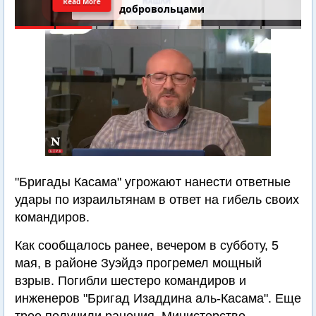
Read More
Самарии // Новости Израиля.
Шарп. Финкель. Дубнов
"Бригады Касама" угрожают нанести ответные
удары по израильтянам в ответ на гибель своих
командиров.
Как сообщалось ранее, вечером в субботу, 5
мая, в районе Зуэйдэ прогремел мощный
взрыв. Погибли шестеро командиров и
инженеров "Бригад Изаддина аль-Касама". Еще