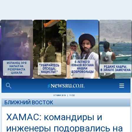
ИСПАНЕЦ ЗРЯ
НАПАЛ НА
РЕЗЕРВИСТА
ЦАХАЛА
07 МАЯ 2018
|
11:52
БЛИЖНИЙ ВОСТОК
ХАМАС: командиры и
инженеры подорвались на