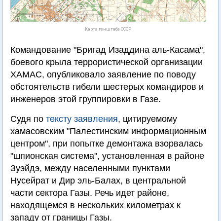
Карта генштаба СССР
Командование "Бригад Изаддина аль-Касама",
боевого крыла террористической организации
ХАМАС, опубликовало заявление по поводу
обстоятельств гибели шестерых командиров и
инженеров этой группировки в Газе.
Судя по
тексту заявления
, цитируемому
хамасовским "Палестинским информационным
центром", при попытке демонтажа взорвалась
"шпионская система", установленная в районе
Зуэйдэ, между населенными пунктами
Нусейрат и Дир эль-Балах, в центральной
части сектора Газы. Речь идет районе,
находящемся в нескольких километрах к
западу от границы Газы.