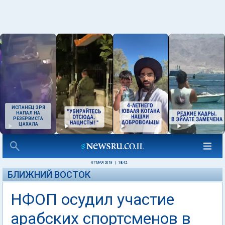
ИСПАНЕЦ ЗРЯ
НАПАЛ НА
РЕЗЕРВИСТА
ЦАХАЛА
07 МАЯ 2018
|
18:42
БЛИЖНИЙ ВОСТОК
НФОП осудил участие
арабских спортсменов в