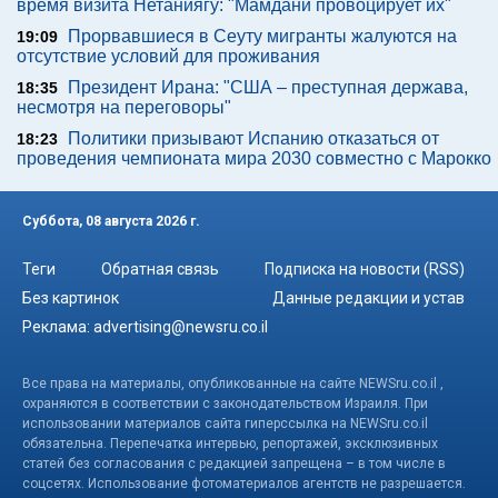
время визита Нетаниягу: "Мамдани провоцирует их"
Прорвавшиеся в Сеуту мигранты жалуются на
19:09
отсутствие условий для проживания
Президент Ирана: "США – преступная держава,
18:35
несмотря на переговоры"
Политики призывают Испанию отказаться от
18:23
проведения чемпионата мира 2030 совместно с Марокко
Суббота, 08 августа 2026 г.
Теги
Обратная связь
Подписка на новости (RSS)
Без картинок
Данные редакции и устав
Реклама:
advertising@newsru.co.il
Все права на материалы, опубликованные на сайте NEWSru.co.il ,
охраняются в соответствии с законодательством Израиля. При
использовании материалов сайта гиперссылка на NEWSru.co.il
обязательна. Перепечатка интервью, репортажей, эксклюзивных
статей без согласования с редакцией запрещена – в том числе в
соцсетях. Использование фотоматериалов агентств не разрешается.