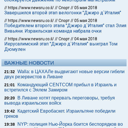
//
https://www.newsru.co.il/
//
Спорт
//
05 мая 2018
Завершился второй этап велогонки "Джиро д`Италия"
//
https://www.newsru.co.il/
//
Спорт
//
05 мая 2018
Победителем второго этапа "Джиро д`Италия" стал Элия
Вивьяни. Израильская команда набрала очки
//
https://www.newsru.co.il/
//
Спорт
//
04 мая 2018
Иерусалимский этап "Джиро д`Италия" выиграл Том
Дюмулен
ВАЖНЫЕ НОВОСТИ
Walla: в ЦАХАЛе выдвигают новые версии гибели
21:32
двух резервистов в Ливане
Командующий CENTCOM прибыл в Израиль и
21:01
встретился с Эялем Замиром
В Ливане хотят прервать переговоры, требуя
20:20
вывода израильских войск
Кадетский Евробаскет. Израильтяне победили
19:42
греков
NYP: полиция Нью-Йорка боится беспорядков во
19:38