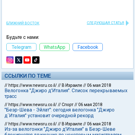
СЛЕДУЮЩАЯ СТАТЬЯ
БЛИЖНИЙ ВОСТОК
Будьте с нами:
Telegram
WhatsApp
Facebook
ССЫЛКИ ПО ТЕМЕ
//
https://www.newsru.co.il/
//
В Израиле
//
06 мая 2018
Велогонка "Джиро д'Италия". Список перекрываемых
трасс
//
https://www.newsru.co.il/
//
Спорт
//
06 мая 2018
"Беэр-Шева - Эйлат": сегодня велогонка "Джиро
д`Италия" установит очередной рекорд
//
https://www.newsru.co.il/
//
В Израиле
//
06 мая 2018
Из-за велогонки "Джиро д'Италия" в Беэр-Шеве
блокируется движение по некоторым магистралям