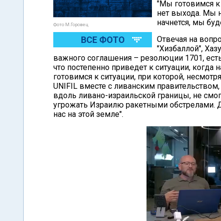
"Мы готовимся к 
нет выхода. Мы н
начнется, мы буд
Фото М.Горовец
ВСЕ ФОТО
Отвечая на вопр
"Хизбаллой", Хаз
важного соглашения – резолюции 1701, есть 
что постепенно приведет к ситуации, когда
готовимся к ситуации, при которой, несмот
UNIFIL вместе с ливанским правительством
вдоль ливано-израильской границы, не смог
угрожать Израилю ракетными обстрелами. До
нас на этой земле".