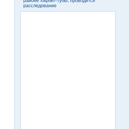
районе Хирбет-Тубы, проводится
расследование