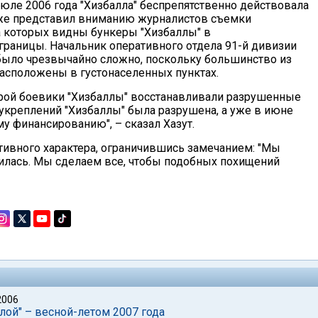
июле 2006 года "Хизбалла" беспрепятственно действовала
акже представил вниманию журналистов съемки
а которых видны бункеры "Хизбаллы" в
границы. Начальник оперативного отдела 91-й дивизии
 было чрезвычайно сложно, поскольку большинство из
расположены в густонаселенных пунктах.
орой боевики "Хизбаллы" восстанавливали разрушенные
ь укреплений "Хизбаллы" была разрушена, а уже в июне
у финансированию", – сказал Хазут.
ативного характера, ограничившись замечанием: "Мы
илась. Мы сделаем все, чтобы подобных похищений
2006
лой" – весной-летом 2007 года