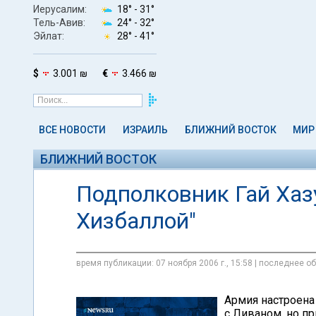
Иерусалим:
18° -
31°
Тель-Авив:
24° -
32°
Эйлат:
28° -
41°
$
3.001 ₪
€
3.466 ₪
ВСЕ НОВОСТИ
ИЗРАИЛЬ
БЛИЖНИЙ ВОСТОК
МИР
БЛИЖНИЙ ВОСТОК
Подполковник Гай Хазу
Хизбаллой"
время публикации: 07 ноября 2006 г., 15:58 | последнее об
Армия настроена
с Ливаном, но пр