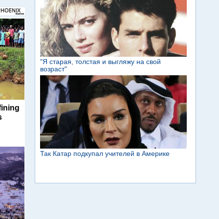
ining
s