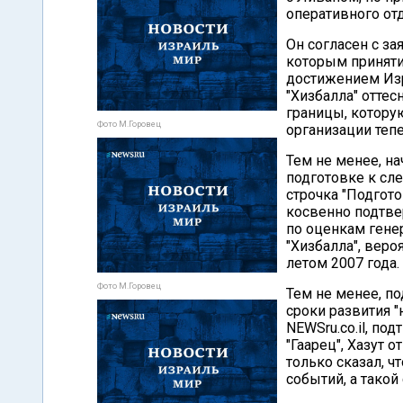
оперативного отд
Он согласен с за
которым принят
достижением Изр
"Хизбалла" оттес
границы, котору
Фото М.Горовец
организации тепе
Тем не менее, на
подготовке к сл
строчка "Подгото
косвенно подтвер
по оценкам гене
"Хизбалла", вер
летом 2007 года.
Фото М.Горовец
Тем не менее, п
сроки развития "
NEWSru.co.il, п
"Гаарец", Хазут 
только сказал, 
событий, а такой