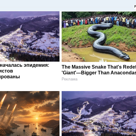
 началась эпидемия:
The Massive Snake That's Redef
истов
'Giant'—Bigger Than Anaconda
ированы
Реклама