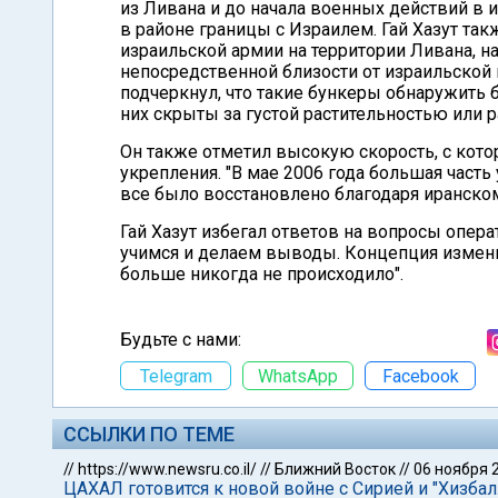
из Ливана и до начала военных действий в 
в районе границы с Израилем. Гай Хазут т
израильской армии на территории Ливана, н
непосредственной близости от израильской 
подчеркнул, что такие бункеры обнаружить
них скрыты за густой растительностью или 
Он также отметил высокую скорость, с кот
укрепления. "В мае 2006 года большая част
все было восстановлено благодаря иранском
Гай Хазут избегал ответов на вопросы опер
учимся и делаем выводы. Концепция измен
больше никогда не происходило".
Будьте с нами:
Telegram
WhatsApp
Facebook
ССЫЛКИ ПО ТЕМЕ
//
https://www.newsru.co.il/
//
Ближний Восток
//
06 ноября 
ЦАХАЛ готовится к новой войне с Сирией и "Хизбал