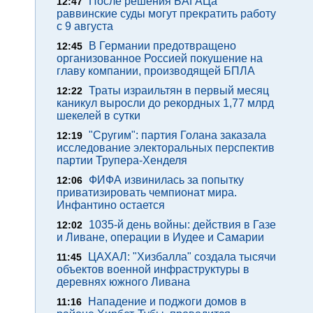
После решения БАГАЦа
12:47
раввинские суды могут прекратить работу
с 9 августа
В Германии предотвращено
12:45
организованное Россией покушение на
главу компании, производящей БПЛА
Траты израильтян в первый месяц
12:22
каникул выросли до рекордных 1,77 млрд
шекелей в сутки
"Сругим": партия Голана заказала
12:19
исследование электоральных перспектив
партии Трупера-Хенделя
ФИФА извинилась за попытку
12:06
приватизировать чемпионат мира.
Инфантино остается
1035-й день войны: действия в Газе
12:02
и Ливане, операции в Иудее и Самарии
ЦАХАЛ: "Хизбалла" создала тысячи
11:45
объектов военной инфраструктуры в
деревнях южного Ливана
Нападение и поджоги домов в
11:16