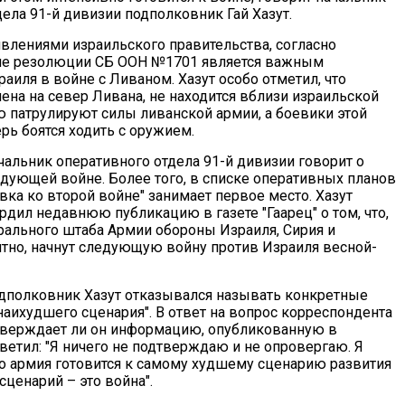
ела 91-й дивизии подполковник Гай Хазут.
явлениями израильского правительства, согласно
ие резолюции СБ ООН №1701 является важным
аиля в войне с Ливаном. Хазут особо отметил, что
нена на север Ливана, не находится вблизи израильской
ю патрулируют силы ливанской армии, а боевики этой
рь боятся ходить с оружием.
чальник оперативного отдела 91-й дивизии говорит о
едующей войне. Более того, в списке оперативных планов
вка ко второй войне" занимает первое место. Хазут
дил недавнюю публикацию в газете "Гаарец" о том, что,
рального штаба Армии обороны Израиля, Сирия и
оятно, начнут следующую войну против Израиля весной-
одполковник Хазут отказывался называть конкретные
наихудшего сценария". В ответ на вопрос корреспондента
одтверждает ли он информацию, опубликованную в
ответил: "Я ничего не подтверждаю и не опровергаю. Я
что армия готовится к самому худшему сценарию развития
 сценарий – это война".