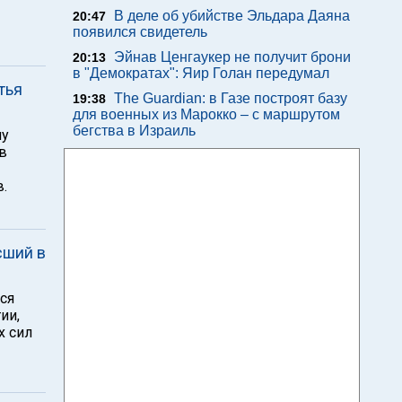
В деле об убийстве Эльдара Даяна
20:47
появился свидетель
Эйнав Ценгаукер не получит брони
20:13
в "Демократах": Яир Голан передумал
тья
The Guardian: в Газе построят базу
19:38
для военных из Марокко – с маршрутом
бегства в Израиль
му
в
.
сший в
лся
ии,
х сил