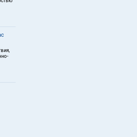
остью
ас
вия,
нно-