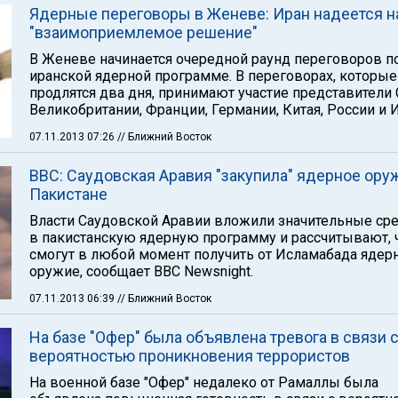
Ядерные переговоры в Женеве: Иран надеется н
"взаимоприемлемое решение"
В Женеве начинается очередной раунд переговоров п
иранской ядерной программе. В переговорах, которые
продлятся два дня, принимают участие представители
Великобритании, Франции, Германии, Китая, России и 
07.11.2013 07:26
// Ближний Восток
BBC: Саудовская Аравия "закупила" ядерное ору
Пакистане
Власти Саудовской Аравии вложили значительные ср
в пакистанскую ядерную программу и рассчитывают, 
смогут в любой момент получить от Исламабада ядер
оружие, сообщает BBC Newsnight.
07.11.2013 06:39
// Ближний Восток
На базе "Офер" была объявлена тревога в связи 
вероятностью проникновения террористов
На военной базе "Офер" недалеко от Рамаллы была