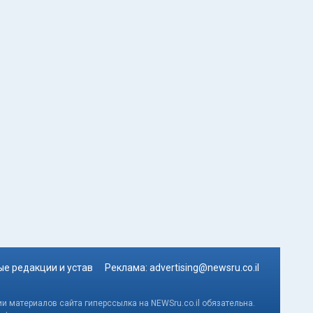
е редакции и устав
Реклама:
advertising@newsru.co.il
и материалов сайта гиперссылка на NEWSru.co.il обязательна.