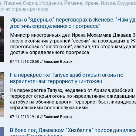
е, Ливане, Сирии, Иордании, Йемене, Иране, Ираке, Саудов
ругих странах региона
Иран о "ядерных" переговорах в Женеве: "Нам у
достичь определенного прогресса"
Министр иностранных дел Ирана Мохаммад Джавад 
после окончания утренней "сессии" на проходящих в 
переговорах с "шестеркой", заявил, что сторонам удал
достичь определенного прогресса.
07.11.2013 20:50
// Ближний Восток
На перекрестке Тапуах араб открыл огонь по
израильтянам: террорист уничтожен
На перекрестке Тапуах, недалеко от Ариэля, арабский
террорист открыл огонь по израильтянам, ожидавшим
автобус на обочине дороги. Террорист был ликвидиро
израильскими военнослужащими.
07.11.2013 19:18
// Ближний Восток
В боях под Дамаском "Хизбалла" присоединилась