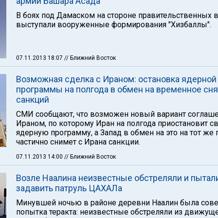
армии Башара Асада
В боях под Дамаском на стороне правительственных 
выступали вооруженные формирования "Хизбаллы".
07.11.2013 18:07
// Ближний Восток
Возможная сделка с Ираном: остановка ядерной
программы на полгода в обмен на временное сн
санкций
СМИ сообщают, что возможен новый вариант соглаше
Ираном, по которому Иран на полгода приостановит с
ядерную программу, а Запад в обмен на это на тот же
частично снимет с Ирана санкции.
07.11.2013 14:00
// Ближний Восток
Возле Наалина неизвестные обстреляли и пытал
задавить патруль ЦАХАЛа
Минувшей ночью в районе деревни Наалин была сов
попытка теракта: неизвестные обстреляли из движущ