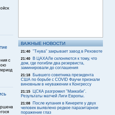
войск
ВАЖНЫЕ НОВОСТИ
ятие
"Тнува" закрывает завод в Реховоте
21:40
В ЦАХАЛе склоняются к тому, что
21:40
ния с
дом, где погибли два резервиста,
вою
заминировали до соглашения
 период
Бывшего советника президента
21:18
США по борьбе с COVID Фаучи признали
виновным в неуважении к Конгрессу
ЦСКА разгромил "Маккаби".
21:15
ись
Результаты матчей Лиги Европы.
После купания в Кинерете у двух
21:08
ершена
человек выявлено редкое паразитарное
егося
поражение глаз