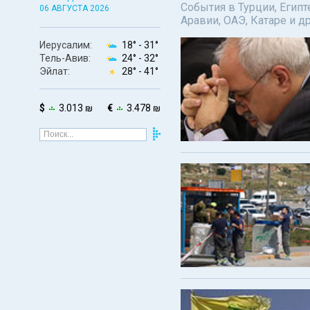
События в Турции, Египт
06 АВГУСТА 2026
Аравии, ОАЭ, Катаре и д
Иерусалим:
18° -
31°
Тель-Авив:
24° -
32°
Эйлат:
28° -
41°
$
3.013 ₪
€
3.478 ₪