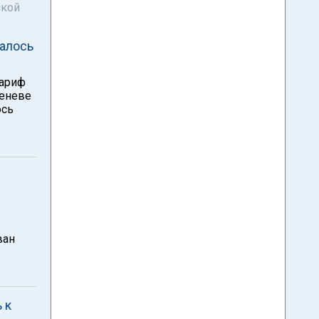
ской
далось
Зариф
Женеве
ось
ван
 к