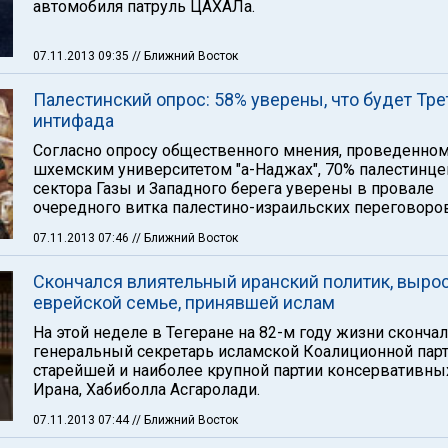
автомобиля патруль ЦАХАЛа.
07.11.2013 09:35
// Ближний Восток
Палестинский опрос: 58% уверены, что будет Тре
интифада
Согласно опросу общественного мнения, проведенно
шхемским университетом "а-Наджах", 70% палестинце
сектора Газы и Западного берега уверены в провале
очередного витка палестино-израильских переговоров
07.11.2013 07:46
// Ближний Восток
Скончался влиятельный иранский политик, выро
еврейской семье, принявшей ислам
На этой неделе в Тегеране на 82-м году жизни сконча
генеральный секретарь исламской Коалиционной парт
старейшей и наиболее крупной партии консервативны
Ирана, Хабиболла Асгаролади.
07.11.2013 07:44
// Ближний Восток