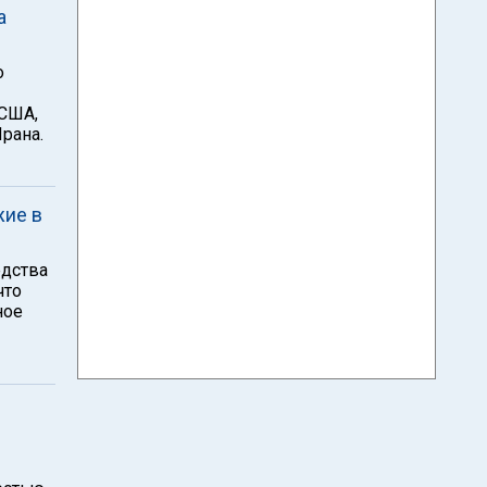
а
о
 США,
Ирана.
жие в
едства
что
ное
с