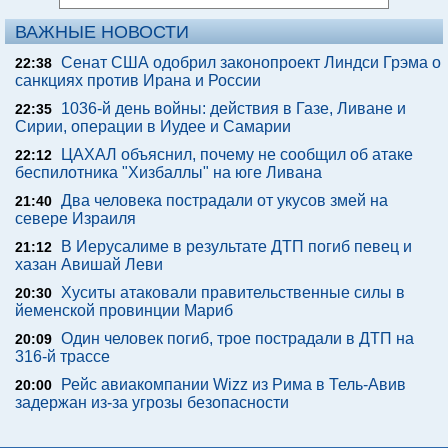
ВАЖНЫЕ НОВОСТИ
Сенат США одобрил законопроект Линдси Грэма о
22:38
санкциях против Ирана и России
1036-й день войны: действия в Газе, Ливане и
22:35
Сирии, операции в Иудее и Самарии
ЦАХАЛ объяснил, почему не сообщил об атаке
22:12
беспилотника "Хизбаллы" на юге Ливана
Два человека пострадали от укусов змей на
21:40
севере Израиля
В Иерусалиме в результате ДТП погиб певец и
21:12
хазан Авишай Леви
Хуситы атаковали правительственные силы в
20:30
йеменской провинции Мариб
Один человек погиб, трое пострадали в ДТП на
20:09
316-й трассе
Рейс авиакомпании Wizz из Рима в Тель-Авив
20:00
задержан из-за угрозы безопасности