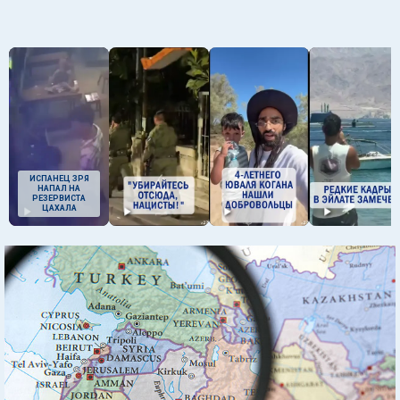
ИСПАНЕЦ ЗРЯ
НАПАЛ НА
РЕЗЕРВИСТА
ЦАХАЛА