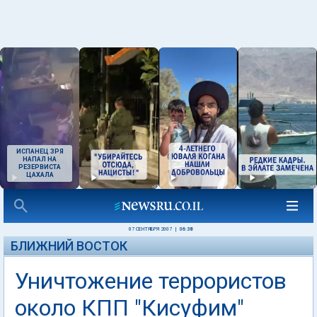
ИСПАНЕЦ ЗРЯ
НАПАЛ НА
РЕЗЕРВИСТА
ЦАХАЛА
07 СЕНТЯБРЯ 2007
|
06:38
БЛИЖНИЙ ВОСТОК
Уничтожение террористов
около КПП "Кисуфим"