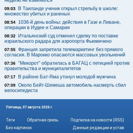
неделю не изменился
В Таиланде ученик открыл стрельбу в школе:
09:03
множество убитых и раненых
1036-й день войны: действия в Газе и Ливане,
08:54
операции в Иудее и Самарии
Итальянский суд отменил сделку по поставке
08:32
израильского радара для аэропорта Фьюмичино
Франция запретила телемаркетинг без прямого
07:55
согласия. В Марокко опасаются массовых увольнений
"Мекорот" обратилась в БАГАЦ с петицией против
07:36
правительства и муниципалитетов
В районе Бат-Яма утонул молодой мужчина
07:17
Около Бейт-Шемеша автомобиль насмерть сбил
07:09
велосипедиста
Пятница, 07 августа 2026 г.
Теги
Обратная связь
Подписка на новости (RSS)
Без картинок
Данные редакции и устав