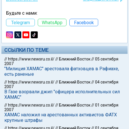
Будьте с нами:
Telegram
WhatsApp
Facebook
ССЫЛКИ ПО ТЕМЕ
//
https://www.newsru.co.il/
//
Ближний Восток
//
05 сентября
2007
"Милиция ХАМАС" арестовала фатховцев в Рафиахе,
есть раненые
//
https://www.newsru.co.il/
//
Ближний Восток
//
04 сентября
2007
В Газе взорвали джип "офицера исполнительных сил
ХАМАС"
//
https://www.newsru.co.il/
//
Ближний Восток
//
01 сентября
2007
ХАМАС наложил на арестованных активистов ФАТХ
крупные штрафы
//
https://www.newsru.co.il/
//
Ближний Восток
//
01 сентября