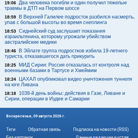
Два человека погибли и один получил тяжелые
19:06
травмы в ДТП на Первом шоссе
В Верхней Галилее подросток разбился насмерть,
18:59
упав с большой высоты во время снеплинга
Сиднейский суд заслушает показания
18:53
израильтянина, которому угрожали убийством
австралийские медики
В Эйлате группа подростков избила 19-летнего
18:46
туриста, отказавшегося дать прикурить
МИД Сирии: Россия отказалась от контроля над
18:25
военными базами в Тартусе и Хмеймим
ЦАХАЛ опубликовал видео уничтожения туннеля
18:24
на юге Ливана
1038-й день войны: действия в Газе, Ливане и
18:18
Сирии, операции в Иудее и Самарии
Воскресенье, 09 августа 2026 г.
Теги
Обратная связь
Подписка на новости (RSS)
Без картинок
Данные редакции и устав