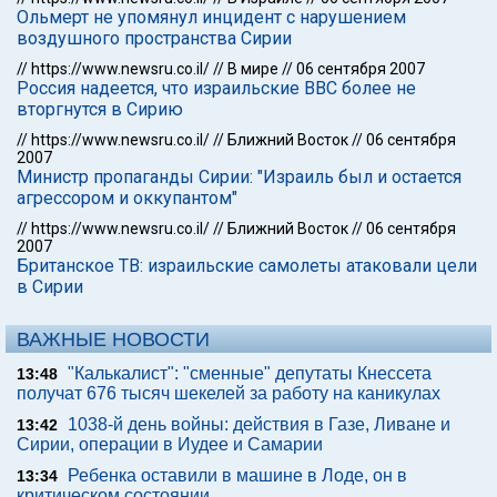
Ольмерт не упомянул инцидент с нарушением
воздушного пространства Сирии
//
https://www.newsru.co.il/
//
В мире
//
06 сентября 2007
Россия надеется, что израильские ВВС более не
вторгнутся в Сирию
//
https://www.newsru.co.il/
//
Ближний Восток
//
06 сентября
2007
Министр пропаганды Сирии: "Израиль был и остается
агрессором и оккупантом"
//
https://www.newsru.co.il/
//
Ближний Восток
//
06 сентября
2007
Британское ТВ: израильские самолеты атаковали цели
в Сирии
ВАЖНЫЕ НОВОСТИ
"Калькалист": "сменные" депутаты Кнессета
13:48
получат 676 тысяч шекелей за работу на каникулах
1038-й день войны: действия в Газе, Ливане и
13:42
Сирии, операции в Иудее и Самарии
Ребенка оставили в машине в Лоде, он в
13:34
критическом состоянии