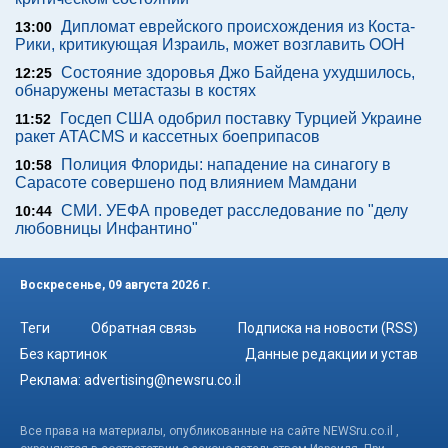
Дипломат еврейского происхождения из Коста-
13:00
Рики, критикующая Израиль, может возглавить ООН
Состояние здоровья Джо Байдена ухудшилось,
12:25
обнаружены метастазы в костях
Госдеп США одобрил поставку Турцией Украине
11:52
ракет ATACMS и кассетных боеприпасов
Полиция Флориды: нападение на синагогу в
10:58
Сарасоте совершено под влиянием Мамдани
СМИ. УЕФА проведет расследование по "делу
10:44
любовницы Инфантино"
Воскресенье, 09 августа 2026 г.
Теги
Обратная связь
Подписка на новости (RSS)
Без картинок
Данные редакции и устав
Реклама:
advertising@newsru.co.il
Все права на материалы, опубликованные на сайте NEWSru.co.il ,