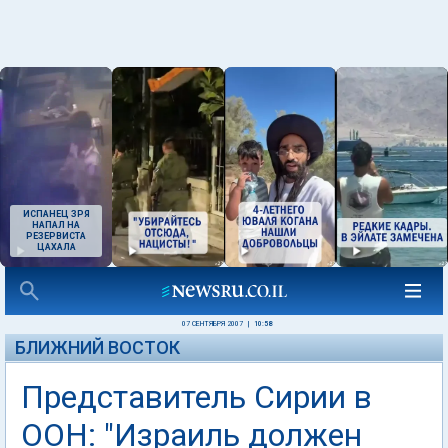
ИСПАНЕЦ ЗРЯ
НАПАЛ НА
РЕЗЕРВИСТА
ЦАХАЛА
07 СЕНТЯБРЯ 2007
|
10:58
БЛИЖНИЙ ВОСТОК
Представитель Сирии в
ООН: "Израиль должен