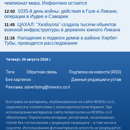
чемпионат мира. Инфантино остается
1035-й день войны: действия в Газе и Ливане,
12:02
операции в Иудее и Самарии
ЦАХАЛ: "Хизбалла" создала тысячи объектов
11:45
военной инфраструктуры в деревнях южного Ливана
Нападение и поджоги домов в районе Хирбет-
11:16
Тубы, проводится расследование
Четверг, 06 августа 2026 г.
Теги
Обратная связь
Подписка на новости (RSS)
Без картинок
Данные редакции и устав
Реклама:
advertising@newsru.co.il
Все права на материалы, опубликованные на сайте NEWSru.co.il ,
охраняются в соответствии с законодательством Израиля. При
использовании материалов сайта гиперссылка на NEWSru.co.il
обязательна. Перепечатка интервью, репортажей, эксклюзивных
статей без согласования с редакцией запрещена – в том числе в
соцсетях. Использование фотоматериалов агентств не разрешается.