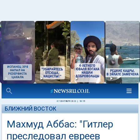
ИСПАНЕЦ ЗРЯ
НАПАЛ НА
РЕЗЕРВИСТА
ЦАХАЛА
07 СЕНТЯБРЯ 2023
|
10:19
БЛИЖНИЙ ВОСТОК
Махмуд Аббас: "Гитлер
преследовал евреев