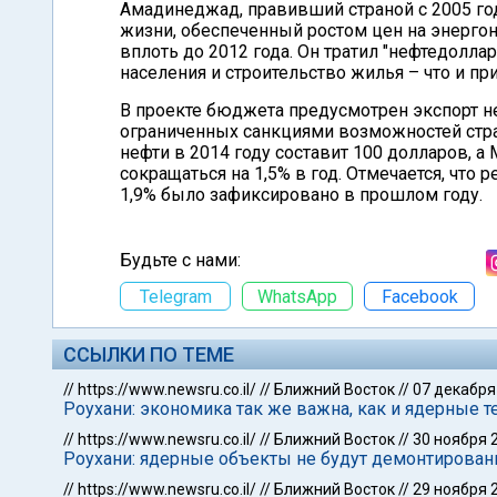
Амадинеджад, правивший страной с 2005 год
жизни, обеспеченный ростом цен на энергон
вплоть до 2012 года. Он тратил "нефтедол
населения и строительство жилья – что и п
В проекте бюджета предусмотрен экспорт не
ограниченных санкциями возможностей стра
нефти в 2014 году составит 100 долларов, а
сокращаться на 1,5% в год. Отмечается, что
1,9% было зафиксировано в прошлом году.
Будьте с нами:
Telegram
WhatsApp
Facebook
ССЫЛКИ ПО ТЕМЕ
//
https://www.newsru.co.il/
//
Ближний Восток
//
07 декабря
Роухани: экономика так же важна, как и ядерные т
//
https://www.newsru.co.il/
//
Ближний Восток
//
30 ноября 
Роухани: ядерные объекты не будут демонтирова
//
https://www.newsru.co.il/
//
Ближний Восток
//
29 ноября 