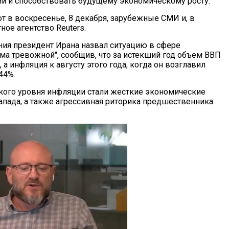
и и способствовать будущему экономическому росту.
т в воскресенье, 8 декабря, зарубежные СМИ и, в
ное агентство Reuters.
ния президент Ирана назвал ситуацию в сфере
ма тревожной", сообщив, что за истекший год объем ВВП
, а инфляция к августу этого года, когда он возглавил
44%.
кого уровня инфляции стали жесткие экономические
апада, а также агрессивная риторика предшественника