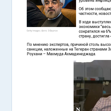
уровень инфляци
Об этом сообщаю
частности, новост
В ходе выступле
экономики "весь
сократился на 6%
Getty Images. Фото: Э.Бертон
страну, достигла 
По мнению экспертов, причиной столь высо
санкции, наложенные на Тегеран странами З
Роухани – Махмуда Ахмадинеджада.