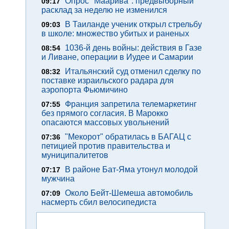
Опрос "Mаарива": предвыборный
09:17
расклад за неделю не изменился
В Таиланде ученик открыл стрельбу
09:03
в школе: множество убитых и раненых
1036-й день войны: действия в Газе
08:54
и Ливане, операции в Иудее и Самарии
Итальянский суд отменил сделку по
08:32
поставке израильского радара для
аэропорта Фьюмичино
Франция запретила телемаркетинг
07:55
без прямого согласия. В Марокко
опасаются массовых увольнений
"Мекорот" обратилась в БАГАЦ с
07:36
петицией против правительства и
муниципалитетов
В районе Бат-Яма утонул молодой
07:17
мужчина
Около Бейт-Шемеша автомобиль
07:09
насмерть сбил велосипедиста