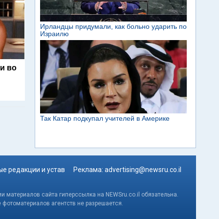
и во
е редакции и устав
Реклама:
advertising@newsru.co.il
и материалов сайта гиперссылка на NEWSru.co.il обязательна.
е фотоматериалов агентств не разрешается.