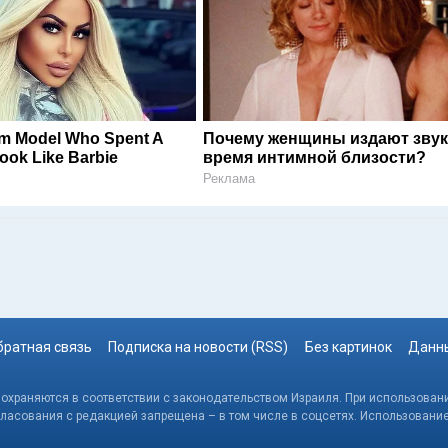
am Model Who Spent A
Почему женщины издают звук
ook Like Barbie
время интимной близости?
Реклама
братная связь
Подписка на новости (RSS)
Без картинок
Данны
, охраняются в соответствии с законодательством Израиля. При использовани
гласования с редакцией запрещена – в том числе в соцсетях. Использовани