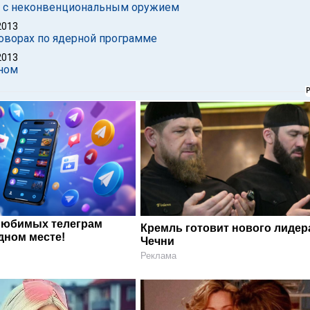
нт с неконвенциональным оружием
2013
говорах по ядерной программе
2013
ном
любимых телеграм
Кремль готовит нового лидер
дном месте!
Чечни
Реклама