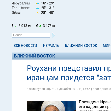
Иерусалим:
18° -
29°
Тель-Авив:
25° -
31°
Эйлат:
28° -
40°
$
3.013 ₪
€
3.478 ₪
ВСЕ НОВОСТИ
ИЗРАИЛЬ
БЛИЖНИЙ ВОСТОК
МИР
БЛИЖНИЙ ВОСТОК
Роухани представил п
иранцам придется "зат
время публикации: 08 декабря 2013 г., 15:55 | последнее о
Президент Ирана
его каденции пр