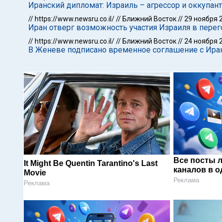
Иранский дипломат: Израиль – агрессор и оккупа
//
https://www.newsru.co.il/
//
Ближний Восток
//
29 ноября 
Иран отверг возможность участия Израиля в пере
//
https://www.newsru.co.il/
//
Ближний Восток
//
24 ноября 
В Женеве подписано временное соглашение с Ира
Все посты 
It Might Be Quentin Tarantino's Last
каналов в о
Movie
Реклама
Реклама