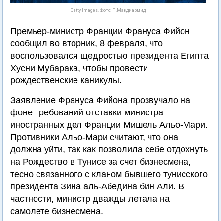
Getty Images. Фото: П.Макдиармид
Премьер-министр Франции Франуса Фийон
сообщил во вторник, 8 февраля, что
воспользовался щедростью президента Египта
Хусни Мубарака, чтобы провести
рождественские каникулы.
Заявление Франуса Фийона прозвучало на
фоне требований отставки министра
иностранных дел Франции Мишель Альо-Мари.
Противники Альо-Мари считают, что она
должна уйти, так как позволила себе отдохнуть
на Рождество в Тунисе за счет бизнесмена,
тесно связанного с кланом бывшего тунисского
президента Зина аль-Абедина бин Али. В
частности, министр дважды летала на
самолете бизнесмена.