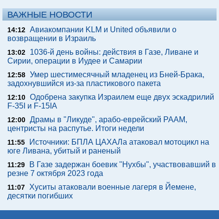
ВАЖНЫЕ НОВОСТИ
Авиакомпании KLM и United объявили о
14:12
возвращении в Израиль
1036-й день войны: действия в Газе, Ливане и
13:02
Сирии, операции в Иудее и Самарии
Умер шестимесячный младенец из Бней-Брака,
12:58
задохнувшийся из-за пластикового пакета
Одобрена закупка Израилем еще двух эскадрилий
12:10
F-35I и F-15IA
Драмы в "Ликуде", арабо-еврейский РААМ,
12:00
центристы на распутье. Итоги недели
Источники: БПЛА ЦАХАЛа атаковал мотоцикл на
11:55
юге Ливана, убитый и раненый
В Газе задержан боевик "Нухбы", участвовавший в
11:29
резне 7 октября 2023 года
Хуситы атаковали военные лагеря в Йемене,
11:07
десятки погибших