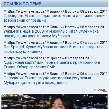
ССЫЛКИ ПО ТЕМЕ
//
https://www.newsru.co.il/
//
Ближний Восток
//
08 февраля 2011
Президент Египта создал три комитета для выполнения
требований оппозиции
//
https://www.newsru.co.il/
//
Ближний Восток
//
08 февраля 2011
WikiLeaks: еще в 2008-м Израиль считал Сулеймана
подходящим преемником Мубарака
//
https://www.newsru.co.il/
//
Ближний Восток
//
07 февраля 2011
Der Spiegel: Хусни Мубарак оставит Египет и поедет в
германскую клинику
//
https://www.newsru.co.il/
//
Пресса
//
07 февраля 2011
"Дорожная карта" или первые шаги к примирению в
Египте. Обзор арабских СМИ
//
https://www.newsru.co.il/
//
Ближний Восток
//
06 февраля 2011
Оппозиция Египта не удовлетворена уступками:
Мубарак должен уйти немедленно