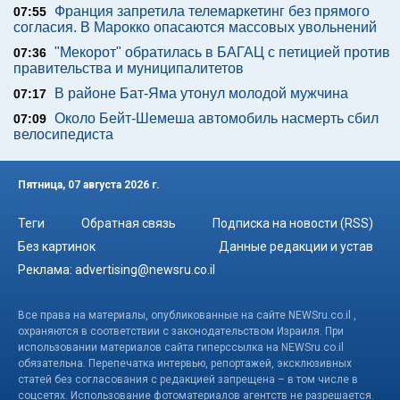
Франция запретила телемаркетинг без прямого
07:55
согласия. В Марокко опасаются массовых увольнений
"Мекорот" обратилась в БАГАЦ с петицией против
07:36
правительства и муниципалитетов
В районе Бат-Яма утонул молодой мужчина
07:17
Около Бейт-Шемеша автомобиль насмерть сбил
07:09
велосипедиста
Пятница, 07 августа 2026 г.
Теги
Обратная связь
Подписка на новости (RSS)
Без картинок
Данные редакции и устав
Реклама:
advertising@newsru.co.il
Все права на материалы, опубликованные на сайте NEWSru.co.il ,
охраняются в соответствии с законодательством Израиля. При
использовании материалов сайта гиперссылка на NEWSru.co.il
обязательна. Перепечатка интервью, репортажей, эксклюзивных
статей без согласования с редакцией запрещена – в том числе в
соцсетях. Использование фотоматериалов агентств не разрешается.