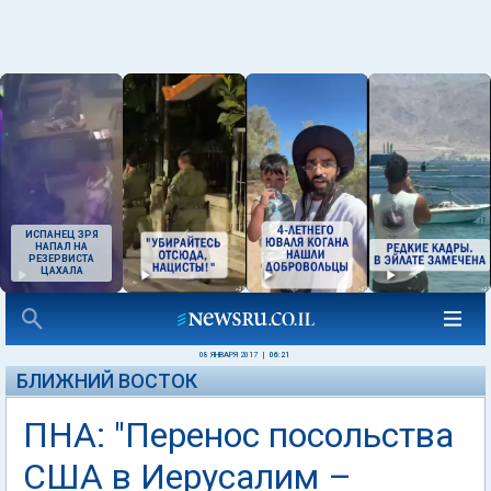
ИСПАНЕЦ ЗРЯ
НАПАЛ НА
РЕЗЕРВИСТА
ЦАХАЛА
08 ЯНВАРЯ 2017
|
06:21
БЛИЖНИЙ ВОСТОК
ПНА: "Перенос посольства
США в Иерусалим –