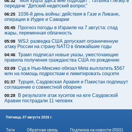
"Моя хуцпа здесь мне подходит". Татьяна Глезер в
06:32
передаче "Детский недетский вопрос"
1036-й день войны: действия в Газе и Ливане,
06:25
операции в Иудее и Самарии
Прогноз погоды в Израиле на 7 августа: спад
05:45
жары, переменная облачность
WSJ: разведка США допускает ограниченную
05:08
атаку России на страну NATO в ближайшие годы
Трамп подписал новые указы, ужесточающие
04:46
правила получения гражданства США по рождению
Суд в Нью-Мексико обязал Meta выплатить $567
03:09
млн на помощь подросткам и лимитировать соцсети
Турция, Саудовская Аравия и Пакистан подпишут
01:37
соглашение о совместной обороне
В результате атак хуситов на юге Саудовской
00:28
Аравии пострадали 11 человек
Пятница, 07 августа 2026 г.
Теги
Обратная связь
Подписка на новости (RSS)