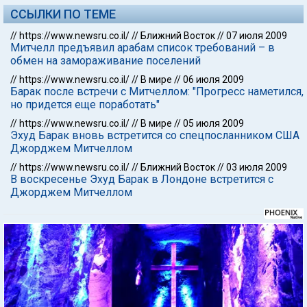
ССЫЛКИ ПО ТЕМЕ
//
https://www.newsru.co.il/
//
Ближний Восток
//
07 июля 2009
Митчелл предъявил арабам список требований – в
обмен на замораживание поселений
//
https://www.newsru.co.il/
//
В мире
//
06 июля 2009
Барак после встречи с Митчеллом: "Прогресс наметился,
но придется еще поработать"
//
https://www.newsru.co.il/
//
В мире
//
05 июля 2009
Эхуд Барак вновь встретится со спецпосланником США
Джорджем Митчеллом
//
https://www.newsru.co.il/
//
Ближний Восток
//
03 июля 2009
В воскресенье Эхуд Барак в Лондоне встретится с
Джорджем Митчеллом