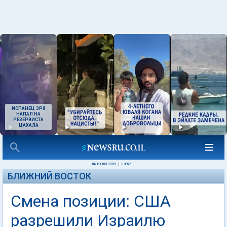
ИСПАНЕЦ ЗРЯ
НАПАЛ НА
РЕЗЕРВИСТА
ЦАХАЛА
08 ИЮЛЯ 2009
|
03:57
БЛИЖНИЙ ВОСТОК
Смена позиции: США
разрешили Израилю