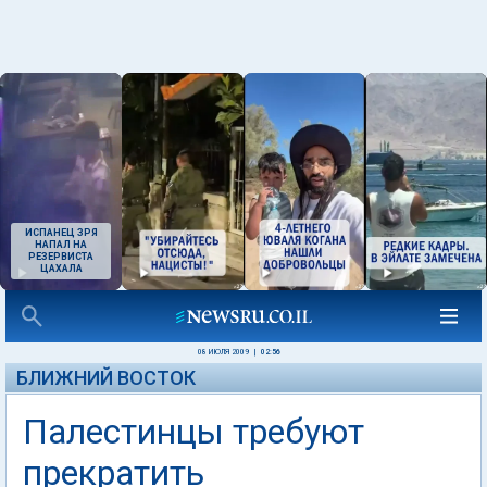
ИСПАНЕЦ ЗРЯ
НАПАЛ НА
РЕЗЕРВИСТА
ЦАХАЛА
08 ИЮЛЯ 2009
|
02:56
БЛИЖНИЙ ВОСТОК
Палестинцы требуют
прекратить