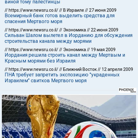
виной тому палестинцы
//
https://www.newsru.co.il/
//
В Израиле
//
27 июня 2009
Всемирный банк готов выделить средства для
спасения Мертвого моря
//
https://www.newsru.co.il/
//
Экономика
//
22 июня 2009
Сильван Шалом вылетел в Иорданию для обсуждения
строительства канала между морями
//
https://www.newsru.co.il/
//
Экономика
//
19 мая 2009
Иордания решила строить канал между Мертвым и
Красным морями без Израиля
//
https://www.newsru.co.il/
//
Ближний Восток
//
12 апреля 2009
ПНА требует запретить экспозицию "украденных
Израилем" свитков Мертвого моря