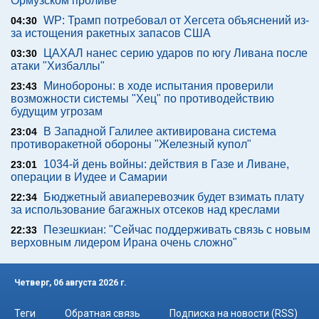
Ормузском проливе
WP: Трамп потребовал от Хегсета объяснений из-
04:30
за истощения ракетных запасов США
ЦАХАЛ нанес серию ударов по югу Ливана после
03:30
атаки "Хизбаллы"
Минобороны: в ходе испытания проверили
23:43
возможности системы "Хец" по противодействию
будущим угрозам
В Западной Галилее активирована система
23:04
противоракетной обороны "Железный купол"
1034-й день войны: действия в Газе и Ливане,
23:01
операции в Иудее и Самарии
Бюджетный авиаперевозчик будет взимать плату
22:34
за использование багажных отсеков над креслами
Пезешкиан: "Сейчас поддерживать связь с новым
22:33
верховным лидером Ирана очень сложно"
Четверг, 06 августа 2026 г.
Теги
Обратная связь
Подписка на новости (RSS)