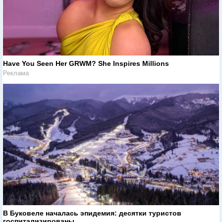
Have You Seen Her GRWM? She Inspires Millions
Реклама
В Буковеле началась эпидемия: десятки туристов
госпитализированы