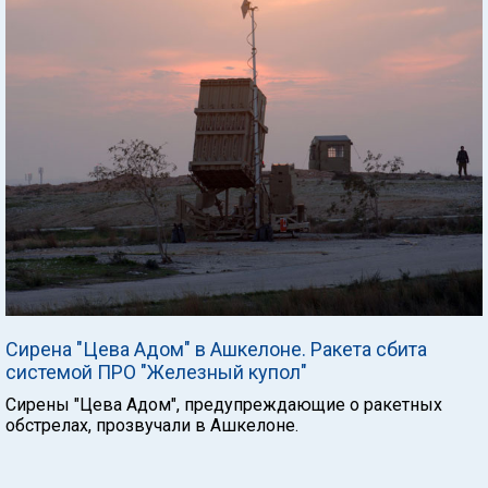
Сирена "Цева Адом" в Ашкелоне. Ракета сбита
системой ПРО "Железный купол"
Сирены "Цева Адом", предупреждающие о ракетных
обстрелах, прозвучали в Ашкелоне.