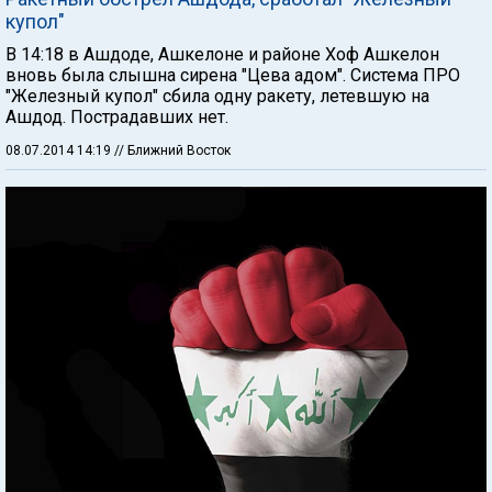
купол"
В 14:18 в Ашдоде, Ашкелоне и районе Хоф Ашкелон
вновь была слышна сирена "Цева адом". Система ПРО
"Железный купол" сбила одну ракету, летевшую на
Ашдод. Пострадавших нет.
08.07.2014 14:19
// Ближний Восток