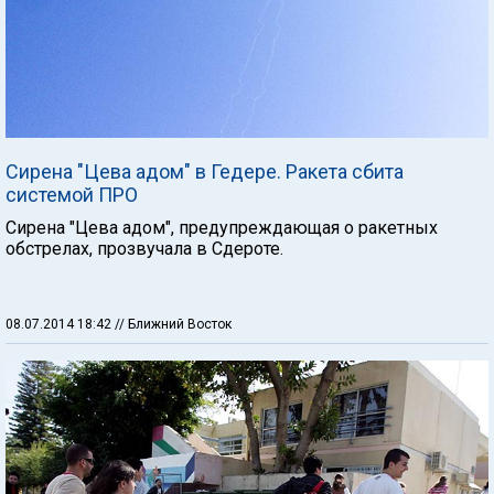
Сирена "Цева адом" в Гедере. Ракета сбита
системой ПРО
Сирена "Цева адом", предупреждающая о ракетных
обстрелах, прозвучала в Сдероте.
08.07.2014 18:42
// Ближний Восток