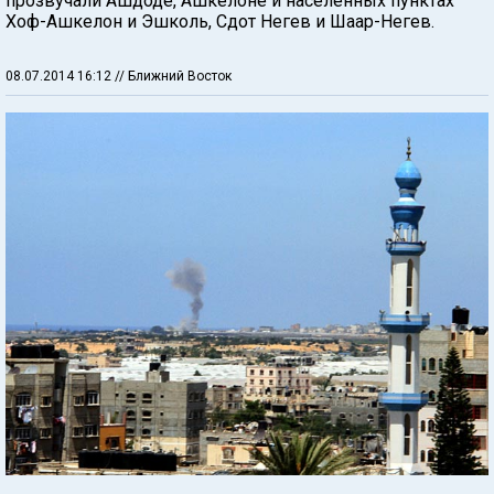
прозвучали Ашдоде, Ашкелоне и населенных пунктах
Хоф-Ашкелон и Эшколь, Сдот Негев и Шаар-Негев.
08.07.2014 16:12
// Ближний Восток