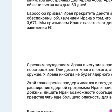
министра иностранных дел Ирана Аббас Арак
обязательства каждые 60 дней.
Евросоюз призвал Иран прекратить действ
обеспокоены объявлением Ирана о том, что
3,67%. Мы призываем Иран отказаться от дей
заявлении ЕС.
С резким осуждением Ирана выступил и пре
поосторожнее. Они делают много плохого, сч
оружие. У Ирана никогда не будет ядерного о
Этой точки зрения придерживается и госуд
расширение ядерной программы Ирана прив
должны лишить Иран возможности обогащен
представлять еще большую опасность для все
Будьте с нами: