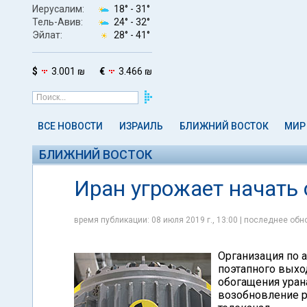
Иерусалим:
18° -
31°
Тель-Авив:
24° -
32°
Эйлат:
28° -
41°
$
3.001 ₪
€
3.466 ₪
ВСЕ НОВОСТИ
ИЗРАИЛЬ
БЛИЖНИЙ ВОСТОК
МИР
БЛИЖНИЙ ВОСТОК
Иран угрожает начать 
время публикации: 08 июля 2019 г., 13:00 | последнее обно
Организация по 
поэтапного выхо
обогащения уран
возобновление р