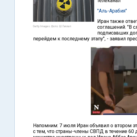
телеканал
"Аль-Арабия"
Иран также отве
соглашений. "В с
Getty Images. Фото: Ш.Гэллап
подписавших дог
перейдем к последнему этапу", - заявил пр
Напомним: 7 июля Иран объявил о втором эт
с тем, что страны-члены СВПД в течение 60