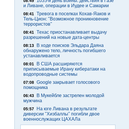
1035-й день войны: действия в Газе
08:49
и Ливане, операции в Иудее и Самарии
Тревога в поселках Кохав-Яаков и
08:41
Тель-Цион: "Возможное проникновение
террористов"
Техас приостанавливает выдачу
08:41
разрешений на новые дата-центры
В ходе поисков Эльдара Даяна
08:13
обнаружено тело, личность погибшего
устанавливается
В США расширяются
08:01
приписываемые Ирану кибератаки на
водопроводные системы
Google закрывает голосового
07:08
помощника
В Мукейбле застрелен молодой
06:43
мужчина
На юге Ливана в результате
05:57
диверсии "Хизбаллы" погибли двое
военнослужащих ЦАХАЛа