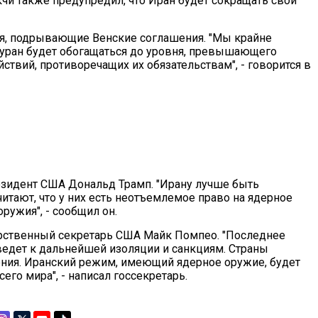
чи также предупредил, что Иран будет сокращать свои
ия, подрывающие Венские соглашения. "Мы крайне
 уран будет обогащаться до уровня, превышающего
ствий, противоречащих их обязательствам", - говорится в
зидент США Дональд Трамп. "Ирану лучше быть
итают, что у них есть неотъемлемое право на ядерное
ружия", - сообщил он.
арственный секретарь США Майк Помпео. "Последнее
едет к дальнейшей изоляции и санкциям. Страны
ия. Иранский режим, имеющий ядерное оружие, будет
го мира", - написал госсекретарь.