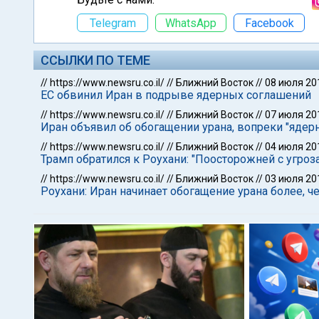
Telegram
WhatsApp
Facebook
ССЫЛКИ ПО ТЕМЕ
//
https://www.newsru.co.il/
//
Ближний Восток
//
08 июля 20
ЕС обвинил Иран в подрыве ядерных соглашений
//
https://www.newsru.co.il/
//
Ближний Восток
//
07 июля 20
Иран объявил об обогащении урана, вопреки "ядер
//
https://www.newsru.co.il/
//
Ближний Восток
//
04 июля 20
Трамп обратился к Роухани: "Поосторожней с угроз
//
https://www.newsru.co.il/
//
Ближний Восток
//
03 июля 20
Роухани: Иран начинает обогащение урана более, ч