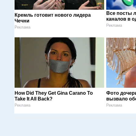
Все посты 
Кремль готовит нового лидера
каналов в о
Чечни
Реклама
Реклама
How Did They Get Gina Carano To
Фото дочер
Take It All Back?
вызвало об
Реклама
Реклама