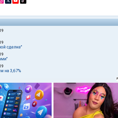
19
19
ной сделке"
19
ами"
19
ем на 3,67%