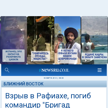
ИСПАНЕЦ ЗРЯ
НАПАЛ НА
РЕЗЕРВИСТА
ЦАХАЛА
08 МАРТА 2014
|
06:33
БЛИЖНИЙ ВОСТОК
Взрыв в Рафиахе, погиб
командир "Бригад