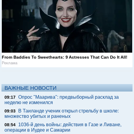
From Baddies To Sweethearts: 9 Actresses That Can Do It All!
Реклама
ВАЖНЫЕ НОВОСТИ
Опрос "Mаарива": предвыборный расклад за
09:17
неделю не изменился
В Таиланде ученик открыл стрельбу в школе:
09:03
множество убитых и раненых
1036-й день войны: действия в Газе и Ливане,
08:54
операции в Иудее и Самарии