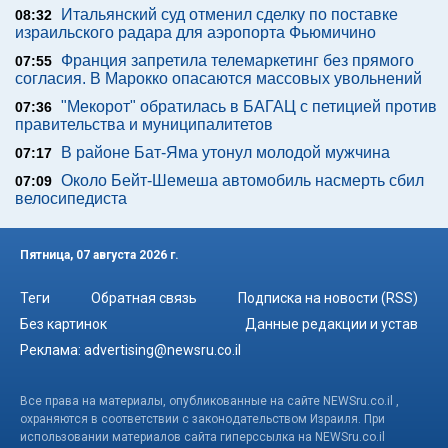
Итальянский суд отменил сделку по поставке
08:32
израильского радара для аэропорта Фьюмичино
Франция запретила телемаркетинг без прямого
07:55
согласия. В Марокко опасаются массовых увольнений
"Мекорот" обратилась в БАГАЦ с петицией против
07:36
правительства и муниципалитетов
В районе Бат-Яма утонул молодой мужчина
07:17
Около Бейт-Шемеша автомобиль насмерть сбил
07:09
велосипедиста
Пятница, 07 августа 2026 г.
Теги
Обратная связь
Подписка на новости (RSS)
Без картинок
Данные редакции и устав
Реклама:
advertising@newsru.co.il
Все права на материалы, опубликованные на сайте NEWSru.co.il ,
охраняются в соответствии с законодательством Израиля. При
использовании материалов сайта гиперссылка на NEWSru.co.il