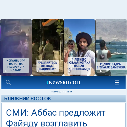
ИСПАНЕЦ ЗРЯ
НАПАЛ НА
РЕЗЕРВИСТА
ЦАХАЛА
08 МАЯ 2011
|
16:59
БЛИЖНИЙ ВОСТОК
СМИ: Аббас предложит
Файяду возглавить