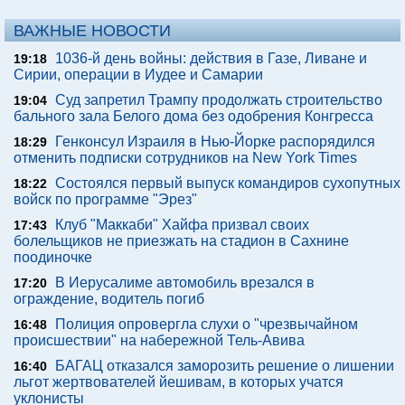
ВАЖНЫЕ НОВОСТИ
1036-й день войны: действия в Газе, Ливане и
19:18
Сирии, операции в Иудее и Самарии
Суд запретил Трампу продолжать строительство
19:04
бального зала Белого дома без одобрения Конгресса
Генконсул Израиля в Нью-Йорке распорядился
18:29
отменить подписки сотрудников на New York Times
Состоялся первый выпуск командиров сухопутных
18:22
войск по программе "Эрез"
Клуб "Маккаби" Хайфа призвал своих
17:43
болельщиков не приезжать на стадион в Сахнине
поодиночке
В Иерусалиме автомобиль врезался в
17:20
ограждение, водитель погиб
Полиция опровергла слухи о "чрезвычайном
16:48
происшествии" на набережной Тель-Авива
БАГАЦ отказался заморозить решение о лишении
16:40
льгот жертвователей йешивам, в которых учатся
уклонисты