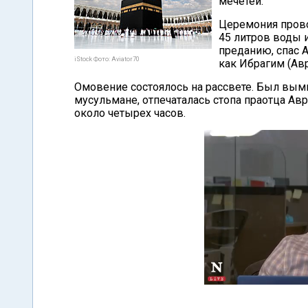
мечетей.
Церемония прово
45 литров воды 
преданию, спас А
iStock Фото: Aviator70
как Ибрагим (Авр
Омовение состоялось на рассвете. Был вымы
мусульмане, отпечаталась стопа праотца Ав
около четырех часов.