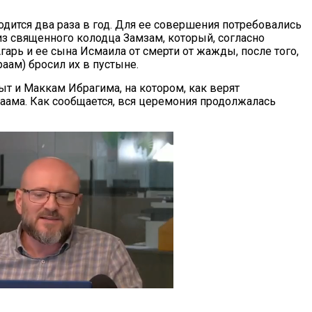
дится два раза в год. Для ее совершения потребовались
из священного колодца Замзам, который, согласно
гарь и ее сына Исмаила от смерти от жажды, после того,
аам) бросил их в пустыне.
т и Маккам Ибрагима, на котором, как верят
раама. Как сообщается, вся церемония продолжалась