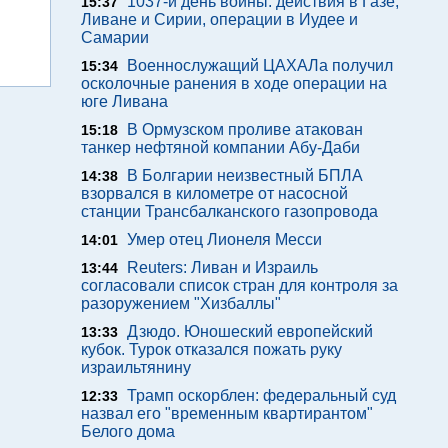
1037-й день войны: действия в Газе,
15:37
Ливане и Сирии, операции в Иудее и
Самарии
Военнослужащий ЦАХАЛа получил
15:34
осколочные ранения в ходе операции на
юге Ливана
В Ормузском проливе атакован
15:18
танкер нефтяной компании Абу-Даби
В Болгарии неизвестный БПЛА
14:38
взорвался в километре от насосной
станции Трансбалканского газопровода
Умер отец Лионеля Месси
14:01
Reuters: Ливан и Израиль
13:44
согласовали список стран для контроля за
разоружением "Хизбаллы"
Дзюдо. Юношеский европейский
13:33
кубок. Турок отказался пожать руку
израильтянину
Трамп оскорблен: федеральный суд
12:33
назвал его "временным квартирантом"
Белого дома