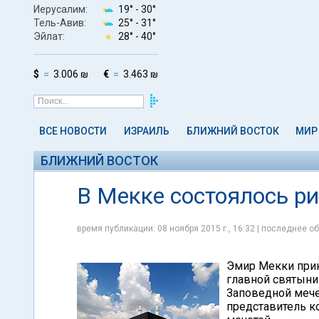
Иерусалим:
19° -
30°
Тель-Авив:
25° -
31°
Эйлат:
28° -
40°
$
3.006 ₪
€
3.463 ₪
ВСЕ НОВОСТИ
ИЗРАИЛЬ
БЛИЖНИЙ ВОСТОК
МИР
БЛИЖНИЙ ВОСТОК
В Мекке состоялось р
время публикации: 08 ноября 2015 г., 16:32 | последнее об
Эмир Мекки при
главной святыни
Заповедной мече
представитель к