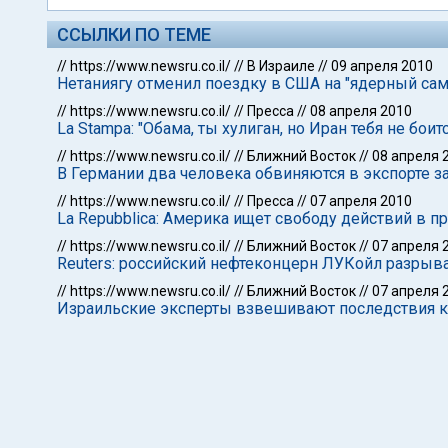
ССЫЛКИ ПО ТЕМЕ
//
https://www.newsru.co.il/
//
В Израиле
//
09 апреля 2010
Нетаниягу отменил поездку в США на "ядерный са
//
https://www.newsru.co.il/
//
Пресса
//
08 апреля 2010
La Stampa: "Обама, ты хулиган, но Иран тебя не боитс
//
https://www.newsru.co.il/
//
Ближний Восток
//
08 апреля 
В Германии два человека обвиняются в экспорте 
//
https://www.newsru.co.il/
//
Пресса
//
07 апреля 2010
La Repubblica: Америка ищет свободу действий в п
//
https://www.newsru.co.il/
//
Ближний Восток
//
07 апреля 
Reuters: российский нефтеконцерн ЛУКойл разрыв
//
https://www.newsru.co.il/
//
Ближний Восток
//
07 апреля 
Израильские эксперты взвешивают последствия к