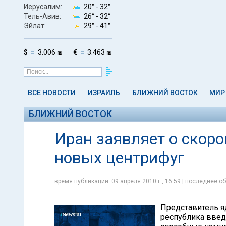
Иерусалим:
20° -
32°
Тель-Авив:
26° -
32°
Эйлат:
29° -
41°
$
3.006 ₪
€
3.463 ₪
ВСЕ НОВОСТИ
ИЗРАИЛЬ
БЛИЖНИЙ ВОСТОК
МИР
БЛИЖНИЙ ВОСТОК
Иран заявляет о скор
новых центрифуг
время публикации: 09 апреля 2010 г., 16:59 | последнее об
Представитель яд
республика введ