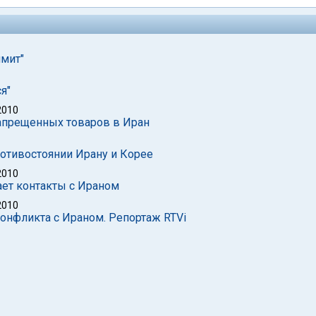
ммит"
я"
2010
запрещенных товаров в Иран
ротивостоянии Ирану и Корее
2010
ает контакты с Ираном
2010
онфликта с Ираном. Репортаж RTVi