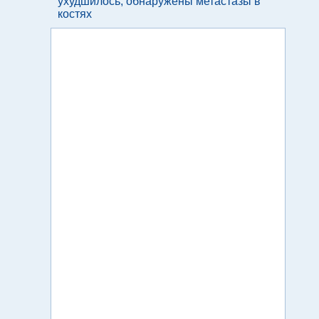
ухудшилось, обнаружены метастазы в
костях