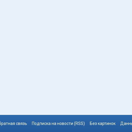
братная связь
Подписка на новости (RSS)
Без картинок
Данны