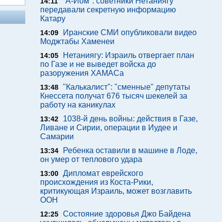
"А-Йом": советники Нетаниягу
14:11
передавали секретную информацию
Катару
Иранские СМИ опубликовали видео
14:09
Моджтабы Хаменеи
Нетаниягу: Израиль отвергает план
14:05
по Газе и не выведет войска до
разоружения ХАМАСа
"Калькалист": "сменные" депутаты
13:48
Кнессета получат 676 тысяч шекелей за
работу на каникулах
1038-й день войны: действия в Газе,
13:42
Ливане и Сирии, операции в Иудее и
Самарии
Ребенка оставили в машине в Лоде,
13:34
он умер от теплового удара
Дипломат еврейского
13:00
происхождения из Коста-Рики,
критикующая Израиль, может возглавить
ООН
Состояние здоровья Джо Байдена
12:25