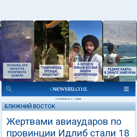
ИСПАНЕЦ ЗРЯ
НАПАЛ НА
РЕЗЕРВИСТА
ЦАХАЛА
09 АПРЕЛЯ 2017
|
08:06
БЛИЖНИЙ ВОСТОК
Жертвами авиаударов по
провинции Идлиб стали 18