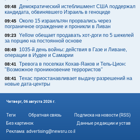
Демократический истеблишмент США поддержал
09:48
кандидата, обвинявшего Израиль в геноциде
Около 15 израильтян прорвались через
09:45
пограничное ограждение и проникли в Ливан
Yellow обещает продавать хот-доги по 5 шекелей
09:23
за порцию на постоянной основе
1035-й день войны: действия в Газе и Ливане,
08:49
операции в Иудее и Самарии
Тревога в поселках Кохав-Яаков и Тель-Цион:
08:41
"Возможное проникновение террористов"
Техас приостанавливает выдачу разрешений на
08:41
новые дата-центры
Четверг, 06 августа 2026 г.
Теги
Обратная связь
Подписка на новости (RSS)
Без картинок
Данные редакции и устав
Реклама:
advertising@newsru.co.il