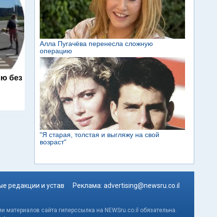
ю без
е редакции и устав
Реклама:
advertising@newsru.co.il
и материалов сайта гиперссылка на NEWSru.co.il обязательна.