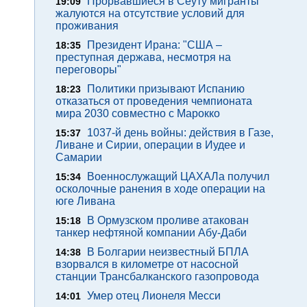
Прорвавшиеся в Сеуту мигранты
19:09
жалуются на отсутствие условий для
проживания
Президент Ирана: "США –
18:35
преступная держава, несмотря на
переговоры"
Политики призывают Испанию
18:23
отказаться от проведения чемпионата
мира 2030 совместно с Марокко
1037-й день войны: действия в Газе,
15:37
Ливане и Сирии, операции в Иудее и
Самарии
Военнослужащий ЦАХАЛа получил
15:34
осколочные ранения в ходе операции на
юге Ливана
В Ормузском проливе атакован
15:18
танкер нефтяной компании Абу-Даби
В Болгарии неизвестный БПЛА
14:38
взорвался в километре от насосной
станции Трансбалканского газопровода
Умер отец Лионеля Месси
14:01