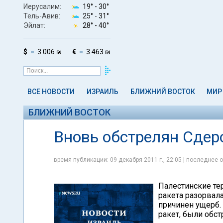
Иерусалим:
19° -
30°
Тель-Авив:
25° -
31°
Эйлат:
28° -
40°
$
3.006 ₪
€
3.463 ₪
ВСЕ НОВОСТИ
ИЗРАИЛЬ
БЛИЖНИЙ ВОСТОК
МИР
БЛИЖНИЙ ВОСТОК
Вновь обстрелян Сдеро
время публикации: 09 декабря 2011 г., 22:05 | последнее о
Палестинские тер
ракета разорвала
причинен ущерб.
ракет, были обс