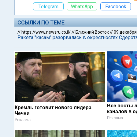
Telegram
WhatsApp
Facebook
ССЫЛКИ ПО ТЕМЕ
//
https://www.newsru.co.il/
//
Ближний Восток
//
09 декабря
Ракета "касам" разорвалась в окрестностях Сдерот
Все посты 
Кремль готовит нового лидера
каналов в о
Чечни
Реклама
Реклама