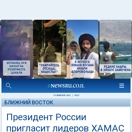
ИСПАНЕЦ ЗРЯ
НАПАЛ НА
РЕЗЕРВИСТА
ЦАХАЛА
09 ФЕВРАЛЯ 2006
|
18:57
БЛИЖНИЙ ВОСТОК
Президент России
пригласит лидеров ХАМАС