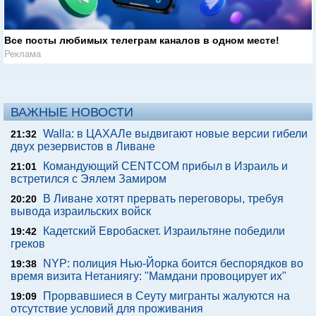
Все посты любимых телеграм каналов в одном месте!
Реклама
ВАЖНЫЕ НОВОСТИ
Walla: в ЦАХАЛе выдвигают новые версии гибели
21:32
двух резервистов в Ливане
Командующий CENTCOM прибыл в Израиль и
21:01
встретился с Эялем Замиром
В Ливане хотят прервать переговоры, требуя
20:20
вывода израильских войск
Кадетский Евробаскет. Израильтяне победили
19:42
греков
NYP: полиция Нью-Йорка боится беспорядков во
19:38
время визита Нетаниягу: "Мамдани провоцирует их"
Прорвавшиеся в Сеуту мигранты жалуются на
19:09
отсутствие условий для проживания