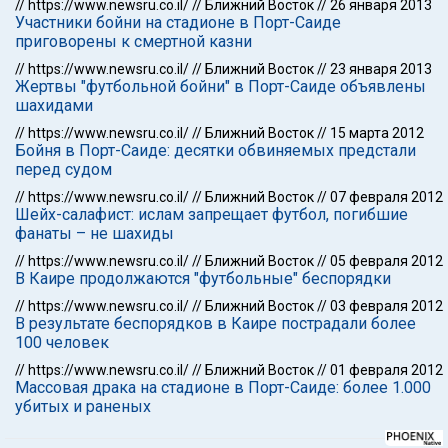
//
https://www.newsru.co.il/
//
Ближний Восток
//
26 января 2013
Участники бойни на стадионе в Порт-Саиде
приговорены к смертной казни
//
https://www.newsru.co.il/
//
Ближний Восток
//
23 января 2013
Жертвы "футбольной бойни" в Порт-Саиде объявлены
шахидами
//
https://www.newsru.co.il/
//
Ближний Восток
//
15 марта 2012
Бойня в Порт-Саиде: десятки обвиняемых предстали
перед судом
//
https://www.newsru.co.il/
//
Ближний Восток
//
07 февраля 2012
Шейх-салафист: ислам запрещает футбол, погибшие
фанаты – не шахиды
//
https://www.newsru.co.il/
//
Ближний Восток
//
05 февраля 2012
В Каире продолжаются "футбольные" беспорядки
//
https://www.newsru.co.il/
//
Ближний Восток
//
03 февраля 2012
В результате беспорядков в Каире пострадали более
100 человек
//
https://www.newsru.co.il/
//
Ближний Восток
//
01 февраля 2012
Массовая драка на стадионе в Порт-Саиде: более 1.000
убитых и раненых