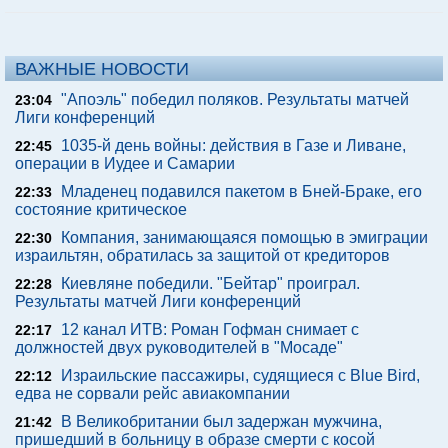
ВАЖНЫЕ НОВОСТИ
"Апоэль" победил поляков. Результаты матчей
23:04
Лиги конференций
1035-й день войны: действия в Газе и Ливане,
22:45
операции в Иудее и Самарии
Младенец подавился пакетом в Бней-Браке, его
22:33
состояние критическое
Компания, занимающаяся помощью в эмиграции
22:30
израильтян, обратилась за защитой от кредиторов
Киевляне победили. "Бейтар" проиграл.
22:28
Результаты матчей Лиги конференций
12 канал ИТВ: Роман Гофман снимает с
22:17
должностей двух руководителей в "Мосаде"
Израильские пассажиры, судящиеся с Blue Bird,
22:12
едва не сорвали рейс авиакомпании
В Великобритании был задержан мужчина,
21:42
пришедший в больницу в образе смерти с косой