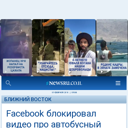
ИСПАНЕЦ ЗРЯ
НАПАЛ НА
РЕЗЕРВИСТА
ЦАХАЛА
09 ФЕВРАЛЯ 2016
|
09:06
БЛИЖНИЙ ВОСТОК
Facebook блокировал
видео про автобусный