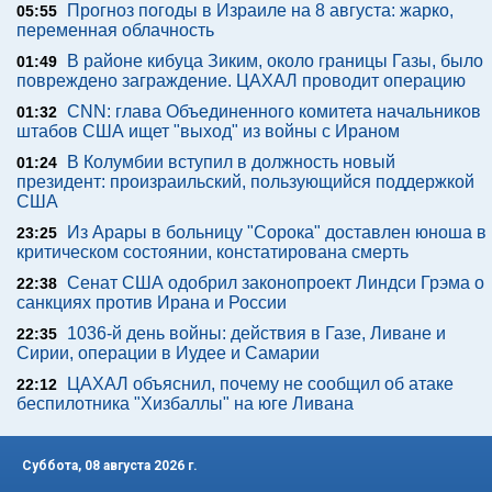
Прогноз погоды в Израиле на 8 августа: жарко,
05:55
переменная облачность
В районе кибуца Зиким, около границы Газы, было
01:49
повреждено заграждение. ЦАХАЛ проводит операцию
CNN: глава Объединенного комитета начальников
01:32
штабов США ищет "выход" из войны с Ираном
В Колумбии вступил в должность новый
01:24
президент: произраильский, пользующийся поддержкой
США
Из Арары в больницу "Сорока" доставлен юноша в
23:25
критическом состоянии, констатирована смерть
Сенат США одобрил законопроект Линдси Грэма о
22:38
санкциях против Ирана и России
1036-й день войны: действия в Газе, Ливане и
22:35
Сирии, операции в Иудее и Самарии
ЦАХАЛ объяснил, почему не сообщил об атаке
22:12
беспилотника "Хизбаллы" на юге Ливана
Суббота, 08 августа 2026 г.