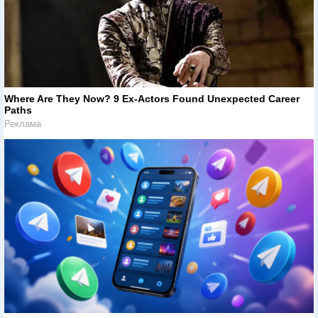
Where Are They Now? 9 Ex-Actors Found Unexpected Career
Paths
Реклама