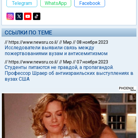
Telegram
WhatsApp
Facebook
ССЫЛКИ ПО ТЕМЕ
//
https://www.newsru.co.il/
//
Мир
//
08 ноября 2023
Исследователи выявили связь между
пожертвованиями вузам и антисемитизмом
//
https://www.newsru.co.il/
//
Мир
//
07 ноября 2023
Студенты питаются не правдой, а пропагандой.
Профессор Шраер об антиизраильских выступлениях в
вузах США