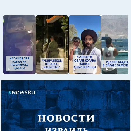
ИСПАНЕЦ ЗРЯ
НАПАЛ НА
РЕЗЕРВИСТА
ЦАХАЛА